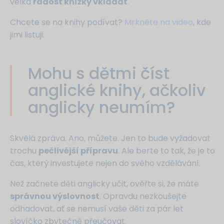
velká
radost knížky vkládat
.
Chcete se na knihy podívat?
Mrkněte na video
, kde
jimi listuji.
Mohu s dětmi číst
anglické knihy, ačkoliv
anglicky neumím?
Skvělá zpráva. Ano, můžete. Jen to bude vyžadovat
trochu
pečlivější přípravu
. Ale berte to tak, že je to
čas, který investujete nejen do svého vzdělávání.
Než začnete děti anglicky učit, ověřte si, že máte
správnou výslovnost
. Opravdu nezkoušejte
odhadovat, ať se nemusí vaše děti za pár let
slovíčko zbytečně přeučovat.