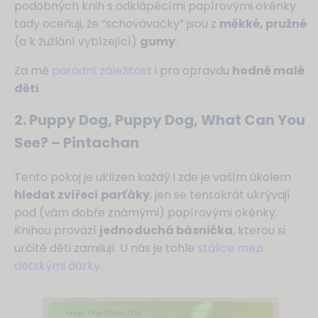
podobných knih s odklápěcími papírovými okénky
tady oceňuji, že “schovávačky” jsou z
měkké, pružné
(a k žužlání vybízející)
gumy
.
Za mě
parádní záležitost
i pro opravdu
hodně malé
děti
.
2. Puppy Dog, Puppy Dog, What Can You
See? – Pintachan
Tento pokoj je uklízen každý I zde je vaším úkolem
hledat zvířecí parťáky
, jen se tentokrát ukrývají
pod (vám dobře známými) papírovými okénky.
Knihou provází
jednoduchá básnička
, kterou si
určitě děti zamilují. U nás je tohle
stálice mezi
dětskými dárky
.