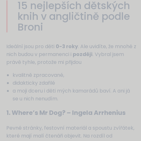
15 nejlepších dětských
knih v angličtině podle
Broni
Ideální jsou pro děti
0-3 roky
. Ale uvidíte, že mnohé z
nich budou v permanenci i
později
. Vybral jsem
právě tyhle, protože mi přijdou
kvalitně zpracované,
didakticky zdařilé
a moji dceru i děti mých kamarádů baví. A ani já
se u nich nenudím.
1. Where’s Mr Dog? – Ingela Arrhenius
Pevné stránky, festovní materiál a spoustu zvířátek,
které mají malí čtenáři objevit. Na rozdíl od