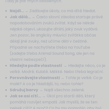
Tady je pár mých oblíbených.
Najdi…
→ Zadávejte úkoly, co má dítě hledat.
Jak dělá…
→ Často slovní zásoba startuje právě
napodobováním zvuků zvířat. Když se někde
nějaké objeví, ukazujte dítěti, jaký zvuk vydává.
Jen pozor, že anglicky mluvící zvířátka občas
dělají jiné zvuky, než učíme děti v češtině.
Případně se nachytřete třeba na YouTube
(zadejte třeba Animal Sound Song, ale jen na
vlastní nebezpečí).
Hledejte podle vlastností
→ Hledejte něco, co je
velké. Modré. Kulaté. Měkké. Nebo třeba legrační.
Porovnávejte vlastnosti
→ Tohle je velké. Co je
malé? A co je hlasitější, to, nebo tohle?
Sdružuj barvy
→ Najdi všechno zelené.
Jak se asi cítí…
→ Úkol pro starší děti, který
pomáhá rozvíjet empatii. Jak myslíš, že se ten
pejsek cítí? A proč? Co by mu pomohlo, aby byl