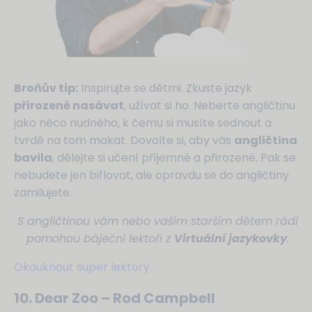
Broňův tip:
Inspirujte se dětmi. Zkuste jazyk
přirozeně nasávat
, užívat si ho. Neberte angličtinu
jako něco nudného, k čemu si musíte sednout a
tvrdě na tom makat. Dovolte si, aby vás
angličtina
bavila
, dělejte si učení příjemné a přirozené. Pak se
nebudete jen biflovat, ale opravdu se do angličtiny
zamilujete.
S angličtinou vám nebo vašim starším dětem rádi
pomohou báječní lektoři z
Virtuální jazykovky
.
Okouknout super lektory
10. Dear Zoo – Rod Campbell