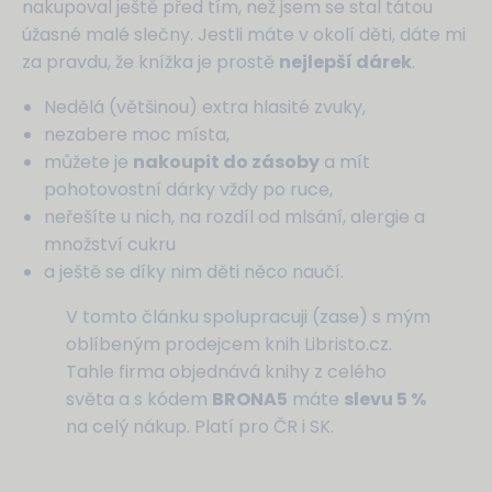
nakupoval ještě před tím, než jsem se stal tátou
úžasné malé slečny. Jestli máte v okolí děti, dáte mi
za pravdu, že knížka je prostě
nejlepší dárek
.
Nedělá (většinou) extra hlasité zvuky,
nezabere moc místa,
můžete je
nakoupit do zásoby
a mít
pohotovostní dárky vždy po ruce,
neřešíte u nich, na rozdíl od mlsání, alergie a
množství cukru
a ještě se díky nim děti něco naučí.
V tomto článku spolupracuji (zase) s mým
oblíbeným prodejcem knih Libristo.cz.
Tahle firma objednává knihy z celého
světa a s kódem
BRONA5
máte
slevu 5 %
na celý nákup. Platí pro ČR i SK.