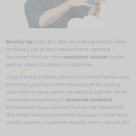
Broňův tip:
Víte, že u dětí se projevují období (dny
až týdny), kdy je něco neuvěřitelně zajímá a
fascinuje? Říká se tomu
senzitivní období
a sám
jsem je objevil až nedávno s dcerkou.
Chytré knihy a články vám o tom určitě řeknou více
informací, já jen poradím nepodcenit to, když se
vaše dítko o něco začne tak aktivně zajímat. Na nic
nečekejte a dopřejte jim
dostatek podnětů
.
Kamarádčin dvou a půl letý syn se tak během pár
dnů naučil všechna písmena abecedy. Prostě ho to
začalo zajímat a nedal se zastavit ničím. Lákavé, že?