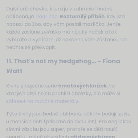
Další příběhovka, která je v zahraničí hodně
oblíbená, je
Dear Zoo
.
Roztomilý příběh
, kdy jste
napsali do Zoo, aby vám poslali mazlíčka. Jenže
každé zaslané zvířátko má nějaký háček a tak
vybíráte a vybíráte, až nakonec vám zůstane… No,
nechte se překvapit.
11. That’s not my hedgehog… – Fiona
Watt
Kniha z báječné série
hmatových knížek
, ve
kterých dítě nejen prohlíží obrázky, ale může si
sáhnout na rozličné materiály
.
Tyto knihy jsou hodně oblíbené, ačkoliv bodují spíše
u menších dětí (přibližně do dvou let). Pro anglickou
slovní zásobu jsou super, protože se děti naučí
spoustu i méně obvyklých
přídavných jmen
.