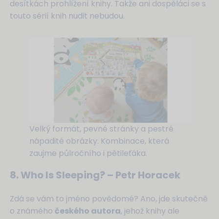
desítkách prohlížení knihy. Takže ani dospěláci se s
touto sérií knih nudit nebudou.
Velký formát, pevné stránky a pestré
nápadité obrázky. Kombinace, která
zaujme půlročního i pětileťáka.
8. Who Is Sleeping? – Petr Horacek
Zdá se vám to jméno povědomé? Ano, jde skutečně
o známého
českého autora
, jehož knihy ale