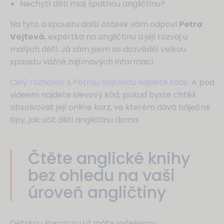
Nechytí děti moji špatnou angličtinu?
Na tyto a spoustu další otázek vám odpoví
Petra
Vojtová
, expertka na angličtinu a její rozvoj u
malých dětí. Já sám jsem se dozvěděl velkou
spoustu vážně zajímavých informací.
Celý rozhovor s Petrou Vojtovou najdete tady.
A pod
videem najdete slevový kód, pokud byste chtěli
absolvovat její online kurz, ve kterém dává báječné
tipy, jak učit děti angličtinu doma.
Čtěte anglické knihy
bez ohledu na vaši
úroveň angličtiny
Dětskou literaturu už máte vyřešenou,