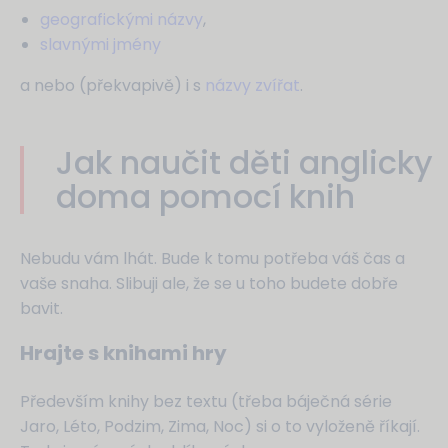
geografickými názvy
,
slavnými jmény
a nebo (překvapivě) i s
názvy zvířat
.
Jak naučit děti anglicky
doma pomocí knih
Nebudu vám lhát. Bude k tomu potřeba váš čas a
vaše snaha. Slibuji ale, že se u toho budete dobře
bavit.
Hrajte s knihami hry
Především knihy bez textu (třeba báječná série
Jaro, Léto, Podzim, Zima, Noc) si o to vyloženě říkají.