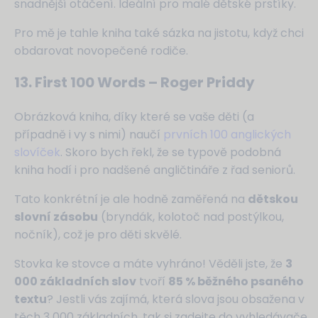
snadnější otáčení. Ideální pro malé dětské prstíky.
Pro mě je tahle kniha také sázka na jistotu, když chci
obdarovat novopečené rodiče.
13. First 100 Words – Roger Priddy
Obrázková kniha, díky které se vaše děti (a
případně i vy s nimi) naučí
prvních 100 anglických
slovíček
. Skoro bych řekl, že se typově podobná
kniha hodí i pro nadšené angličtináře z řad seniorů.
Tato konkrétní je ale hodně zaměřená na
dětskou
slovní zásobu
(bryndák, kolotoč nad postýlkou,
nočník), což je pro děti skvělé.
Stovka ke stovce a máte vyhráno! Věděli jste, že
3
000 základních slov
tvoří
85 % běžného psaného
textu
? Jestli vás zajímá, která slova jsou obsažena v
těch 3 000 základních, tak si zadejte do vyhledávače