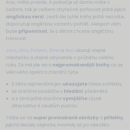
Ano, máte pravdu. A pokud je už doma máte v
češtině, tak je celkem zbytečné pořizovat ještě jejich
anglickou verzi
. Jestli ale tyhle knihy ještě neznáte,
doporučuji anglickou variantu pořídit. Alespoň vám
bude
připomínat
, že s dětmi chcete angličtinu
trénovat.
Jaro
,
Léto
,
Podzim
,
Zima
a
Noc
ukazují stejné
městečko a stejné obyvatele v průběhu celého
roku. Za mě jde asi o
nejpromakanější knihy
co se
věkového spektra čtenářů týče.
S těmi nejmenšími jen
ukazujete
třeba zvířátka,
se staršími soutěžíte v
hledání
předmětů
a s těmi ještě staršími
vymýšlíte
různé
alternativy k osudům postav.
Těšte se na
super promakané obrázky
a
příběhy
,
jejichž detaily objevíte mnohdy až po několika