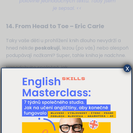
polovině jednoduchých textů. Tady jsem
je sepsal. <<
14. From Head to Toe – Eric Carle
Taky vaše děti u prohlížení knih dlouho nevydrží a
hned někde
poskakují
, lezou (po vás) nebo alespoň
podupávají nožkami? Super, tahle kniha je nadchne.
Napodobujte společně, jak
x
lachtan tleská,
oslík vyhazuje zadní nohy
nebo buvol krčí kamena.
Kniha vás zaručeně
rozpohybuje
a potěší krásnými
obrázky. Jen pozor, že stránky jsou už dost
tenké
a
tedy náchylné na ohýbání, natrhávání a mačkání.