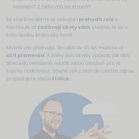
veselejší? Z čeho má asi strach?
Se staršími dětmi se nebojte i
prohodit role
a
nechte je, ať
zadávají úkoly vám
. Uvidíte, že se u
toho budou královsky bavit.
Možná vás překvapí, že i děti do tří let můžete už
učit písmenka
. A knihy jsou skvělý způsob, jak děti
abecedu nenásilně naučit. Nebo alespoň pro ni
trochu nadchnout. Stejně tak z nich do centra zájmu
propašujete třeba
číslice
.