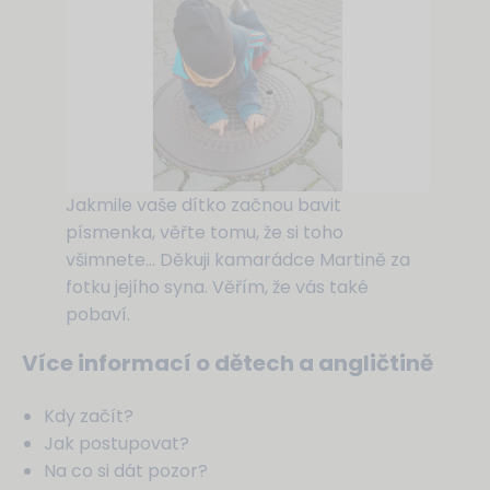
Jakmile vaše dítko začnou bavit
písmenka, věřte tomu, že si toho
všimnete… Děkuji kamarádce Martině za
fotku jejího syna. Věřím, že vás také
pobaví.
Více informací o dětech a angličtině
Kdy začít?
Jak postupovat?
Na co si dát pozor?