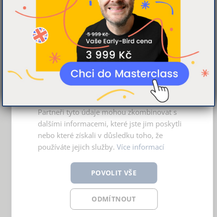
15. The Koala Who Could Board Book –
Tato webová stránka používá
Rachel Bright
cookies
Překrásně ilustrovaný a
jednoduše podaný příběh
K personalizaci obsahu a reklam,
o
překonávání obav
z neznámého. Koala zůstává na
poskytování funkcí sociálních médií a
svém stromě, až jednou spadne a zjistí, že neznámo
analýze naší návštěvnosti využíváme
soubory cookie. Informace o tom, jak náš
ještě nemusí znamenat něco špatného a děsivého.
web používáte, sdílíme se svými partnery
Najde si nové kamarády a uvidíte, že vše dobře
pro sociální média, inzerci a analýzy.
dopadne.
Partneři tyto údaje mohou zkombinovat s
dalšími informacemi, které jste jim poskytli
nebo které získali v důsledku toho, že
používáte jejich služby.
Více informací
POVOLIT VŠE
ODMÍTNOUT
Občas stojí za to „opustit svůj strom“ a