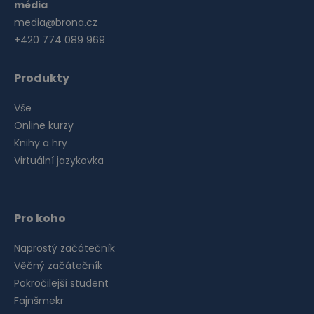
média
media@brona.cz
+420 774 089 969
Produkty
Vše
Online kurzy
Knihy a hry
Virtuální jazykovka
Pro koho
Naprostý začátečník
Věčný začátečník
Pokročilejší student
Fajnšmekr