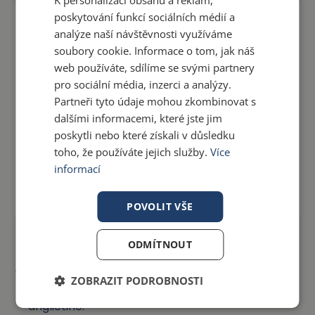
poskytování funkcí sociálních médií a
analýze naší návštěvnosti využíváme
soubory cookie. Informace o tom, jak náš
web používáte, sdílíme se svými partnery
pro sociální média, inzerci a analýzy.
Partneři tyto údaje mohou zkombinovat s
dalšími informacemi, které jste jim
poskytli nebo které získali v důsledku
toho, že používáte jejich služby.
Více
informací
POVOLIT VŠE
Rozmluvíme Česko
ODMÍTNOUT
Pomozte těm, kteří s angličtinou ještě trochu
ZOBRAZIT PODROBNOSTI
válčí a procvičujte denně přemýšlení v
angličtině.