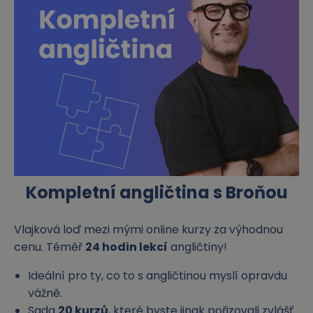
Kompletní angličtina s Broňou
Vlajková loď mezi mými online kurzy za výhodnou
cenu. Téměř
24 hodin lekcí
angličtiny!
Ideální pro ty, co to s angličtinou myslí opravdu
vážně.
Sada
20 kurzů
, které byste jinak pořizovali zvlášť.