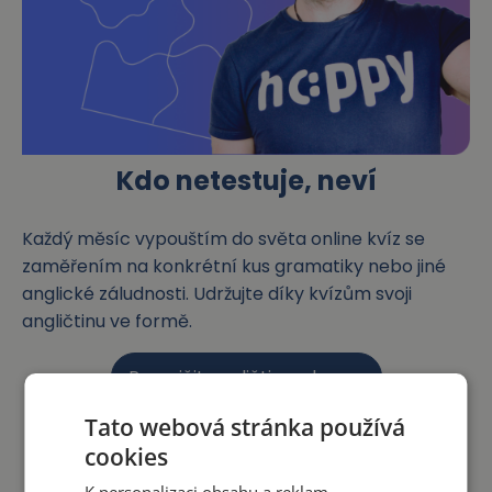
Kdo netestuje, neví
Každý měsíc vypouštím do světa online kvíz se
zaměřením na konkrétní kus gramatiky nebo jiné
anglické záludnosti. Udržujte díky kvízům svoji
angličtinu ve formě.
Procvičit angličtinu zdarma
Tato webová stránka používá
cookies
K personalizaci obsahu a reklam,