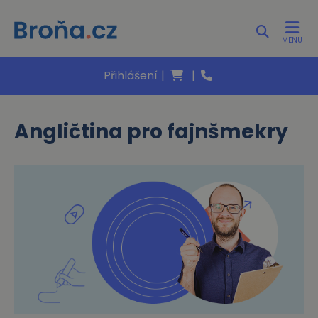
MENU
Přihlášení
|
|
Angličtina pro fajnšmekry