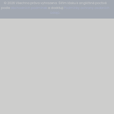
© 2026 Všechna práva vyhrazena. Šířím lásku k angličtině poctivě
podle
obchodních podmínek
a dodržuji
Podmínky ochrany osobních
údajů
.