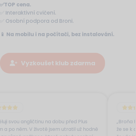
✅TOP cena.
✅ Interaktivní cvičení.
✅ Osobní podpora od Broni.
📱 Na mobilu i na počítači, bez instalování.
Vyzkoušet klub zdarma
luji svou angličtinu na dobu před Plus
„Broňa 
 a po něm. V životě jsem utratil už hodně
že se k 