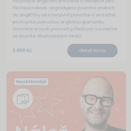
Používejte angličtinu přirozeně a sebejistě jako
PROfesionálové. Upgradujete povrchní znalosti,
do angličtiny se intenzivně ponoříte a skutečně
pochopíte pokročilou anglickou gramatiku.
Otevřete si nové pracovní příležitosti a konečně
se zbavíte dlouhodobých bloků.
detail kurzu
3 999 Kč
Nejoblíbenější