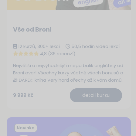
Vše od Broni
12 kurzů, 300+ lekcí
50,5 hodin video lekcí
4,8 (36 recenzí)
Největší a nejvýhodnější mega balík angličtiny od
Broni ever! Všechny kurzy včetně všech bonusů a
🎁 DÁREK: kniha Very hard ořechy až k vám domů.
detail kurzu
9 999 Kč
Novinka