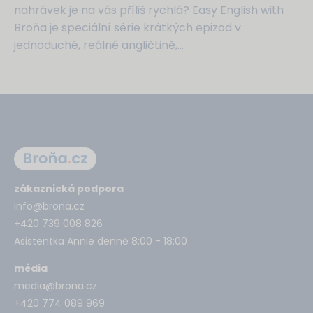
nahrávek je na vás příliš rychlá? Easy English with
Broňa je speciální série krátkých epizod v
jednoduché, reálné angličtině,...
zákaznická podpora
info@brona.cz
+420 739 008 826
Asistentka Annie denně 8:00 - 18:00
média
media@brona.cz
+420 774 089 969