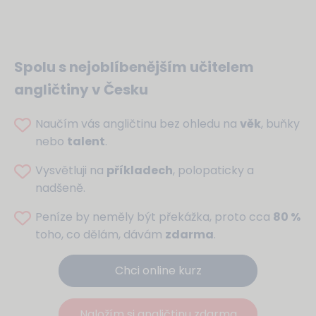
Spolu s nejoblíbenějším učitelem
angličtiny v Česku
Naučím vás angličtinu bez ohledu na
věk
, buňky
nebo
talent
.
Vysvětluji na
příkladech
, polopaticky a
nadšeně.
Peníze by neměly být překážka, proto cca
80 %
toho, co dělám, dávám
zdarma
.
Chci online kurz
Naložím si angličtinu zdarma