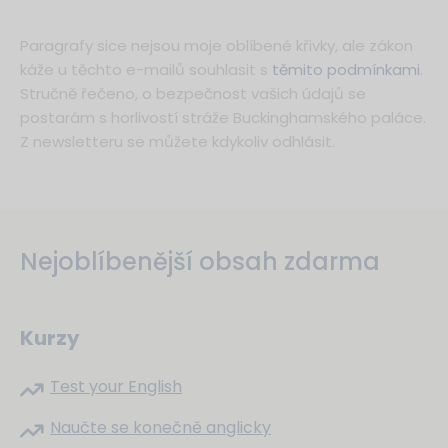
Paragrafy sice nejsou moje oblíbené křivky, ale zákon
káže u těchto e-mailů souhlasit s
těmito podmínkami
.
Stručně řečeno, o bezpečnost vašich údajů se
postarám s horlivostí stráže Buckinghamského paláce.
Z newsletteru se můžete kdykoliv odhlásit.
Nejoblíbenější obsah zdarma
Kurzy
Test your English
Naučte se konečně anglicky