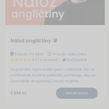
Nálož angličtiny 💣
5 kurzů, 114 lekcí
10 hodin video lekcí
5 (74 recenzí)
Začátečník
Do jednoho super balíku jsem naskládal vše, co
začátečník či mírně pokročilý potřebuje, aby se
(tentokrát doopravdy) naučil anglicky.
detail kurzu
3 999 Kč