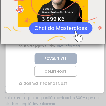
poskytování funkcí sociálních médií a
analýze naší návštěvnosti využíváme
soubory cookie. Informace o tom, jak náš
web používáte, sdílíme se svými partnery
pro sociální média, inzerci a analýzy.
Partneři tyto údaje mohou zkombinovat s
dalšími informacemi, které jste jim poskytli
nebo které získali v důsledku toho, že
používáte jejich služby.
Více informací
Yes, to chci!
POVOLIT VŠE
ODMÍTNOUT
Jednou za
dva týdny
vám pošlu anglickou
ZOBRAZIT PODROBNOSTI
vychytávku, článek nebo kvíz. Dám vám také vědět,
když nachystám nějakou slevu (většinou dvakrát do
roka). Po registraci posílám
e-book
s 300+ tipy na
studium angličtiny
zdarma
.