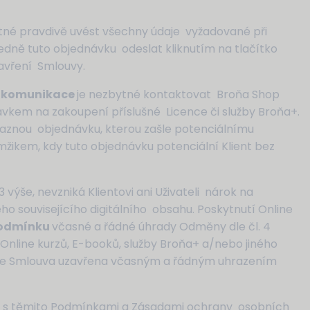
utné pravdivě uvést všechny údaje vyžadované při
ledně tuto objednávku odeslat kliknutím na tlačítko
zavření Smlouvy.
é komunikace
je nezbytné kontaktovat Broňa Shop
vkem na zakoupení příslušné Licence či služby Broňa+.
aznou objednávku, kterou zašle potenciálnímu
mžikem, kdy tuto objednávku potenciální Klient bez
3 výše, nevzniká Klientovi ani Uživateli nárok na
ého souvisejícího digitálního obsahu. Poskytnutí Online
podmínku
včasné a řádné úhrady Odměny dle čl. 4
nline kurzů, E-booků, služby Broňa+ a/nebo jiného
lu, je Smlouva uzavřena včasným a řádným uhrazením
tel s těmito Podmínkami a Zásadami ochrany osobních