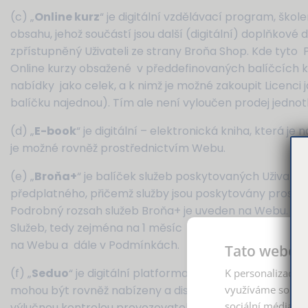
(c) „
Online kurz
“ je digitální vzdělávací program, škol
obsahu, jehož součástí jsou další (digitální) doplňkové 
zpřístupněný Uživateli ze strany Broňa Shop. Kde tyto Po
Online kurzy obsažené v předdefinovaných balíčcích ku
nabídky jako celek, a k nimž je možné zakoupit Licenc
balíčku najednou). Tím ale není vyloučen prodej jedno
(d) „
E-book
“ je digitální – elektronická kniha, která je
je možné rovněž prostřednictvím Webu.
(e) „
Broňa+
“ je balíček služeb poskytovaných Uživat
předplatného, přičemž služby jsou poskytovány prostře
Podrobný rozsah služeb Broňa+ je uveden na Webu. Slu
Služeb, tedy zejména na 1 měsíc nebo 1 rok s autom
na Webu a dále v Podmínkách.
Tato webová
(f) „
Seduo
“ je digitální platforma dostupná na webové
K personalizaci o
mohou být rovněž nabízeny a distribuovány vybrané Onl
využíváme soubor
sociální média, i
výlučnou kontrolou provozovatele Seduo.