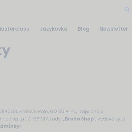
asterclass
Jazykovka
Blog
Newsletter
ky
 3140/13, Královo Pole, 612 00 Brno, zapsaná v
pod sp. zn. C 138737, tedy „
Broňa Shop
“, vydává tyto
odmínky
”.