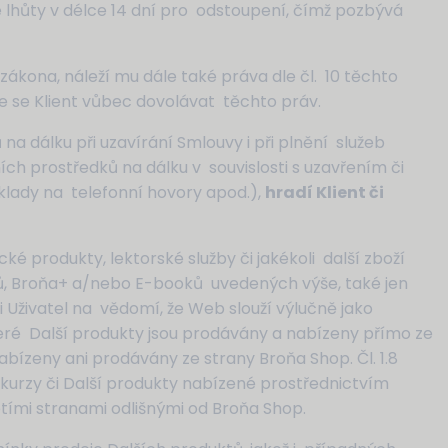
é lhůty v délce 14 dní pro odstoupení, čímž pozbývá
 zákona, náleží mu dále také práva dle čl. 10 těchto
e se Klient vůbec dovolávat těchto práv.
na dálku při uzavírání Smlouvy i při plnění služeb
ních prostředků na dálku v souvislosti s uzavřením či
klady na telefonní hovory apod.),
hradí Klient či
 produkty, lektorské služby či jakékoli další zboží
rzů, Broňa+ a/nebo E-booků uvedených výše, také jen
i Uživatel na vědomí, že Web slouží výlučně jako
eré Další produkty jsou prodávány a nabízeny přímo ze
abízeny ani prodávány ze strany Broňa Shop. Čl. 1.8
kurzy či Další produkty nabízené prostřednictvím
tími stranami odlišnými od Broňa Shop.