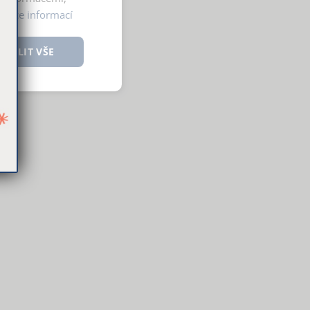
y.
Více informací
OVOLIT VŠE