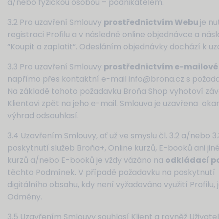
a/nebo fyzickou osobou – podnikatelem.
3.2 Pro uzavření Smlouvy
prostřednictvím Webu
je n
registraci Profilu a v následné online objednávce a nás
“Koupit a zaplatit”. Odesláním objednávky dochází k u
3.3 Pro uzavření Smlouvy
prostřednictvím e-mailov
napřímo přes kontaktní e-mail info@brona.cz s požada
Na základě tohoto požadavku Broňa Shop vyhotoví záv
Klientovi zpět na jeho e-mail. Smlouva je uzavřena oka
výhrad odsouhlasí.
3.4 Uzavřením Smlouvy, ať už ve smyslu čl. 3.2 a/nebo 3.
poskytnutí služeb Broňa+, Online kurzů, E-booků ani jin
kurzů a/nebo E-booků je vždy vázáno na
odkládací 
těchto Podmínek. V případě požadavku na poskytnutí O
digitálního obsahu, kdy není vyžadováno využití Profi
Odměny.
3.5 Uzavřením Smlouvy souhlasí Klient a rovněž Uživa