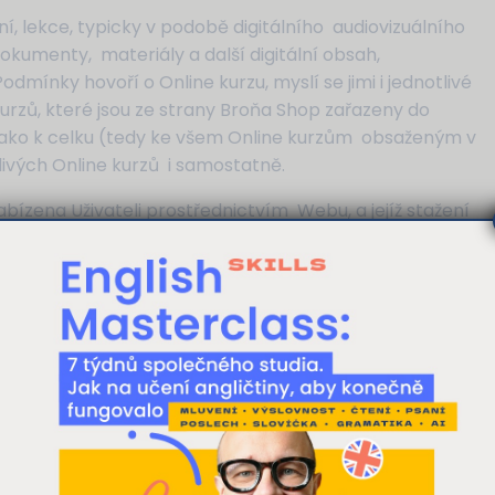
ení, lekce, typicky v podobě digitálního audiovizuálního
dokumenty, materiály a další digitální obsah,
dmínky hovoří o Online kurzu, myslí se jimi i jednotlivé
rzů, které jsou ze strany Broňa Shop zařazeny do
i jako k celku (tedy ke všem Online kurzům obsaženým v
tlivých Online kurzů i samostatně.
 nabízena Uživateli prostřednictvím Webu, a jejíž stažení
elům na klubové bázi po uhrazení Odměny formou
dnictvím Profilu, e-mailem a formou online setkávání.
žby jsou poskytovány po dobu trvání předplatného
atickým obnovováním Smlouvy za podmínek uvedených
 stránka používá cookies
 stránce https://www.seduo.cz, jejímž prostřednictvím
bsahu a reklam, poskytování funkcí sociálních médií a analýze naš
ine kurzy či Další produkty, které jsou však pod
y cookie. Informace o tom, jak náš web používáte, sdílíme se sv
nzerci a analýzy. Partneři tyto údaje mohou zkombinovat s dalším