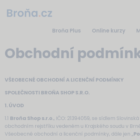
Broňa Plus
Online kurzy
M
Obchodní podmín
VŠEOBECNÉ OBCHODNÍ A LICENČNÍ PODMÍNKY
SPOLEČNOSTI BROŇA SHOP S.R.O.
1. ÚVOD
1.1
Broňa Shop s.r.o.
, IČO: 21394059, se sídlem Slovinská
obchodním rejstříku vedeném u Krajského soudu v Brně 
Všeobecné obchodní a licenční podmínky, dále jen „
P