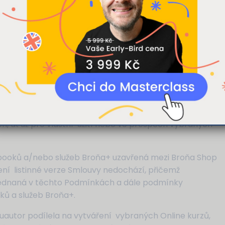
kytli nebo které získali v důsledku toho, že používáte jejich služb
ence a služeb Broňa+, kterou Klient hradí v souladu s
ODROBNOSTI
ODMÍTNOUT
P
uzavřena Smlouva a které byla poskytnuta Licence či
 užívá služby Broňa+ a přistupuje k Online kurzům
Klientem a/nebo je Klientem osoba odlišná od
 uzavřel Broňa Shop Smlouvu, tedy osoba, která
ch, ať už pro vlastní užití nebo ve prospěch vybraných
E-booků a/nebo služeb Broňa+ uzavřená mezi Broňa Shop
ení listinné verze Smlouvy nedochází, přičemž
jednaná v těchto Podmínkách a dále podmínky
ků a služeb Broňa+.
poluautor podílela na vytváření vybraných Online kurzů,