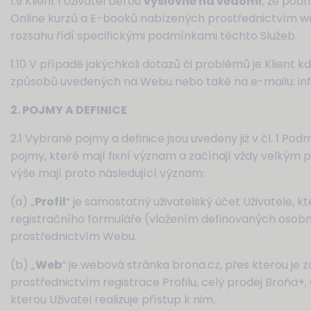
1.9 Klient i Uživatel berou
výslovně na vědomí
, že pod
Online kurzů a E-booků nabízených prostřednictvím we
rozsahu řídí specifickými podmínkami těchto Služeb.
1.10 V případě jakýchkoli dotazů či problémů je Klient
způsobů uvedených na Webu nebo také na e-mailu: in
2. POJMY A DEFINICE
2.1 Vybrané pojmy a definice jsou uvedeny již v čl. 1 Po
pojmy, které mají fixní význam a začínají vždy velkým
výše mají proto následující význam:
(a) „
Profil
“ je samostatný uživatelský účet Uživatele, k
registračního formuláře (vložením definovaných osobní
prostřednictvím Webu.
(b) „
Web
“ je webová stránka brona.cz, přes kterou je z
prostřednictvím registrace Profilu, celý prodej Broňa+, 
kterou Uživatel realizuje přístup k nim.