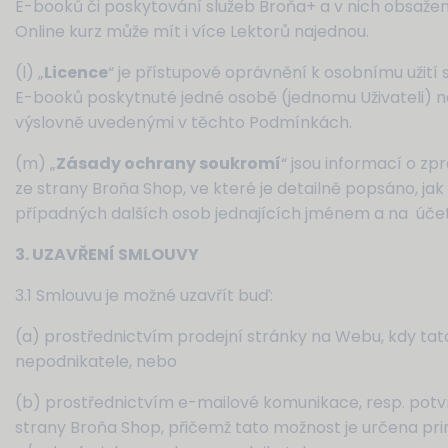
E-booků či poskytování služeb Broňa+ a v nich obsaže
Online kurz může mít i více Lektorů najednou.
(l) „
Licence
“ je přístupové oprávnění k osobnímu užití 
E-booků poskytnuté jedné osobě (jednomu Uživateli) 
výslovně uvedenými v těchto Podmínkách.
(m) „
Zásady ochrany soukromí
“ jsou informací o z
ze strany Broňa Shop, ve které je detailně popsáno, jak
případných dalších osob jednajících jménem a na účet 
3. UZAVŘENÍ SMLOUVY
3.1 Smlouvu je možné uzavřít buď:
(a) prostřednictvím prodejní stránky na Webu, kdy ta
nepodnikatele, nebo
(b) prostřednictvím e-mailové komunikace, resp. pot
strany Broňa Shop, přičemž tato možnost je určena pri