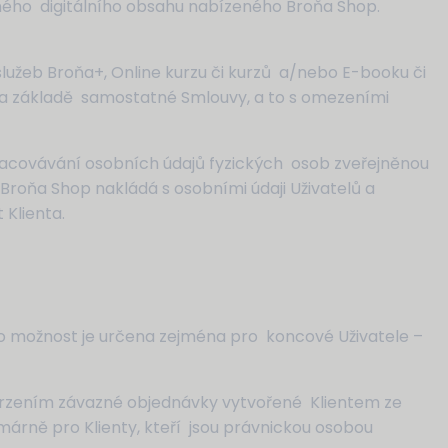
ného digitálního obsahu nabízeného Broňa Shop.
služeb Broňa+, Online kurzu či kurzů a/nebo E-booku či
na základě samostatné Smlouvy, a to s omezeními
pracovávání osobních údajů fyzických osob zveřejněnou
 Broňa Shop nakládá s osobními údaji Uživatelů a
Klienta.
to možnost je určena zejména pro koncové Uživatele –
vrzením závazné objednávky vytvořené Klientem ze
márně pro Klienty, kteří jsou právnickou osobou