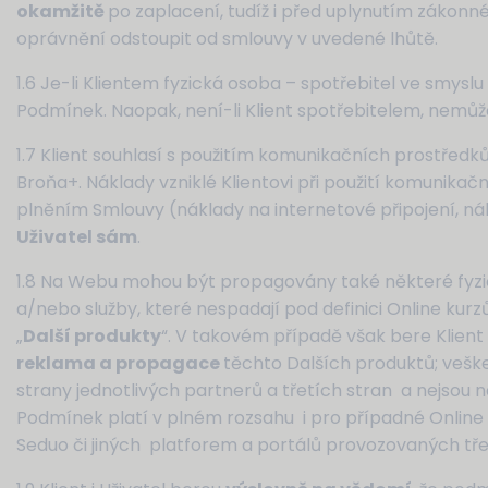
okamžitě
po zaplacení, tudíž i před uplynutím zákonn
oprávnění odstoupit od smlouvy v uvedené lhůtě.
1.6 Je-li Klientem fyzická osoba – spotřebitel ve smyslu
Podmínek. Naopak, není-li Klient spotřebitelem, nemůž
1.7 Klient souhlasí s použitím komunikačních prostředků 
Broňa+. Náklady vzniklé Klientovi při použití komunikač
plněním Smlouvy (náklady na internetové připojení, ná
Uživatel sám
.
1.8 Na Webu mohou být propagovány také některé fyzické
a/nebo služby, které nespadají pod definici Online ku
„
Další produkty
“. V takovém případě však bere Klient 
reklama a propagace
těchto Dalších produktů; vešk
strany jednotlivých partnerů a třetích stran a nejsou n
Podmínek platí v plném rozsahu i pro případné Online 
Seduo či jiných platforem a portálů provozovaných tře