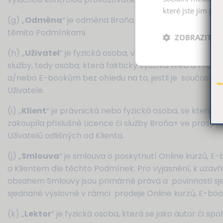
které jste jim pos
(g) „
Odměna
“ je odměna Broňa Shop za poskytnutí Lic
těmito Podmínkami.
ZOBRAZIT P
(h) „
Uživatel
“ je fyzická osoba, v jejíž prospěch byla 
služby, tedy osoba, která fakticky využívá Web a Profil,
a/nebo E-bookům bez ohledu na to, jestli je současně 
Uživatele.
(i) „
Klient
“ je právnická nebo fyzická osoba, se kterou
zakoupila příslušné Licence či služby Broňa+ ve prospě
Uživatelů odlišných od Klienta.
(j) „
Smlouva
“ je smlouva o poskytnutí Online kurzů, 
a Klientem dle těchto Podmínek. Pro vyjasnění, k uzavř
obsahem Smlouvy jsou primárně práva a povinnosti s
sjednané výslovně v rámci prodeje Online kurzů, E-boo
(k) „
Lektor
“ je fyzická osoba, která se jako autor či s