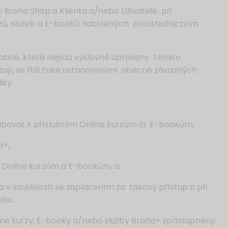
 Broňa Shop a Klienta a/nebo Uživatele při
zů, služeb a E-booků nabízených prostřednictvím
vatele, které nejsou výslovně upraveny těmito
jí, se řídí také ustanoveními obecně závazných
iky.
tupovat k příslušným Online kurzům či E-bookům,
a+,
+, Online kurzům a E-bookům, a
a v souvislosti se zaplacením za takový přístup a při
ahu.
line kurzy, E-booky a/nebo služby Broňa+ zpřístupněny