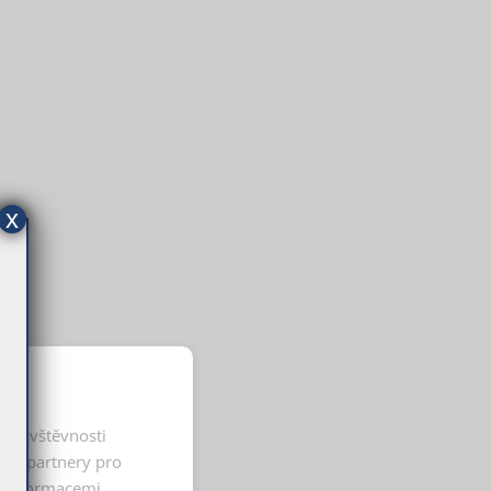
x
í návštěvnosti
ými partnery pro
i informacemi,