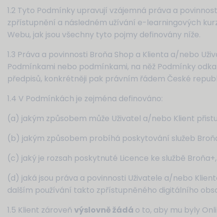
1.2 Tyto Podmínky upravují vzájemná práva a povinnosti
zpřístupnění a následném užívání e-learningových kur
Webu, jak jsou všechny tyto pojmy definovány níže.
1.3 Práva a povinnosti Broňa Shop a Klienta a/nebo Uži
Podmínkami nebo podmínkami, na něž Podmínky odkazu
předpisů, konkrétněji pak právním řádem České republ
1.4 V Podmínkách je zejména definováno:
(a) jakým způsobem může Uživatel a/nebo Klient přis
(b) jakým způsobem probíhá poskytování služeb Broň
(c) jaký je rozsah poskytnuté Licence ke službě Broňa
(d) jaká jsou práva a povinnosti Uživatele a/nebo Klient
dalším používání takto zpřístupněného digitálního obs
1.5 Klient zároveň
výslovně žádá
o to, aby mu byly On