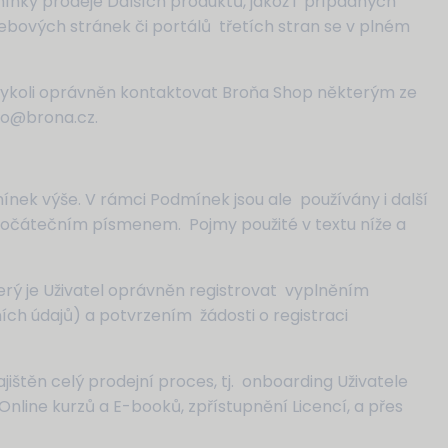
mínky prodeje Dalších produktů, jakož i případných
bových stránek či portálů třetích stran se v plném
 kdykoli oprávněn kontaktovat Broňa Shop některým ze
fo@brona.cz.
dmínek výše. V rámci Podmínek jsou ale používány i další
 počátečním písmenem. Pojmy použité v textu níže a
terý je Uživatel oprávněn registrovat vyplněním
ch údajů) a potvrzením žádosti o registraci
ajištěn celý prodejní proces, tj. onboarding Uživatele
Online kurzů a E-booků, zpřístupnění Licencí, a přes