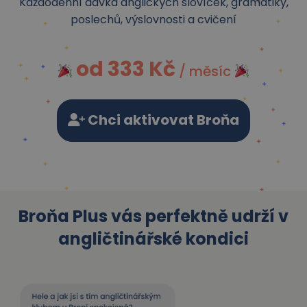
Každodenní dávka anglických slovíček, gramatiky,
poslechů, výslovnosti a cvičení
od 333 Kč
/ měsíc
Chci aktivovat Broňa
Plus
Broňa Plus
vás perfektně udrží v
angličtinářské kondici