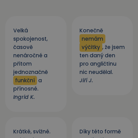
Velká
Konečně
spokojenost,
nemám
časově
výčitky
, že jsem
nenáročné a
ten daný den
přitom
pro angličtinu
jednoznačně
nic neudělal.
funkční
a
Jiří J.
přínosné.
Ingrid K.
Krátké, svižné.
Díky této formě