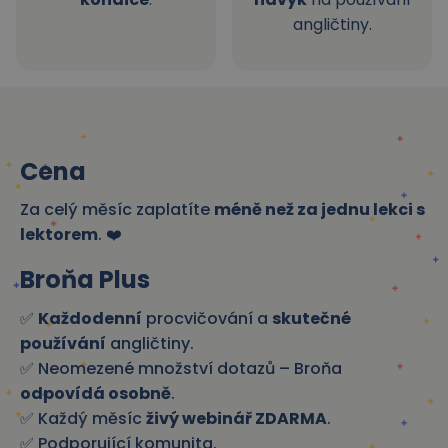
angličtiny.
Cena
Za celý měsíc zaplatíte
méně než za jednu lekci s
lektorem
. ❤️
Broňa Plus
✅
Každodenní
procvičování a
skutečné
používání
angličtiny.
✅ Neomezené množství dotazů – Broňa
odpovídá osobně
.
✅ Každý měsíc
živý webinář ZDARMA
.
✅ Podporující komunita.