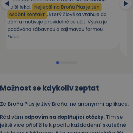
další lekci.
Nejlepší na Broňa Plus je ten
k
osobní kontakt
, který člověka vtahuje do
p
dění a motivuje pravidelně se učit. Výuka je
ne
podávána zábavnou a zajímavou formou.
n
Evča
ži
M
Možnost se
kdykoliv zeptat
Za Broňa Plus je živý Broňa, ne anonymní aplikace.
Rád vám
odpovím na doplňující otázky
. Tím se
ještě více přiblížíte k pocitu každodenní skutečné