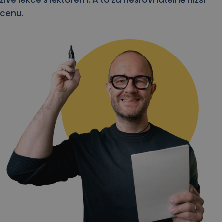
živé lekce s lektorem. A to za nesrovnatelně nižší
cenu.