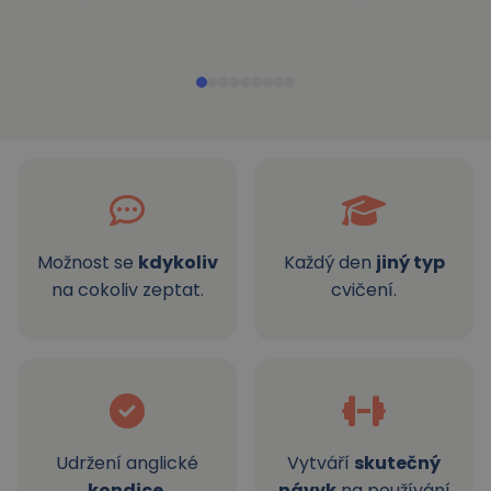
Možnost se
kdykoliv
Každý den
jiný typ
na cokoliv zeptat.
cvičení.
Udržení anglické
Vytváří
skutečný
kondice
.
návyk
na používání