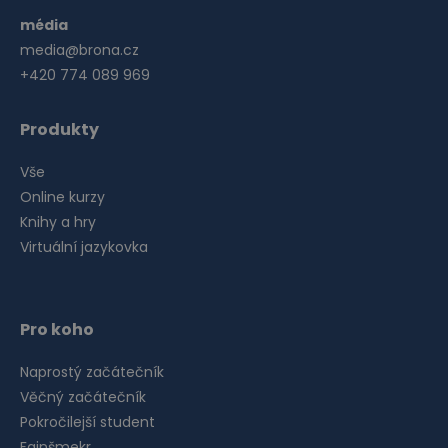
média
media@brona.cz
+420 774 089 969
Produkty
Vše
Online kurzy
Knihy a hry
Virtuální jazykovka
Pro koho
Naprostý začátečník
Věčný začátečník
Pokročilejší student
Fajnšmekr