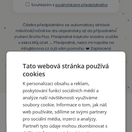
Souhlasím s
podmínkami předplatného
Částka předplatného se automaticky strhává
měsíčně/ročně ke dni objednávky až do případného
zrušení Broňa Plus. Předplatné kdykoliv snadno zrušíte
v sekci Můj účet → Předplatné, nebo mi napište na
info@brona.cz
a já vám pomohu. ❤️ Zaplacený
měsíc/rok vždy doběhne až do konce, o nic tedy
nepřijdete.
Tato webová stránka používá
cookies
Jak funguje skupinové předplatné?
K personalizaci obsahu a reklam,
poskytování funkcí sociálních médií a
analýze naší návštěvnosti využíváme
Projeďte si den na Broňa Plus
soubory cookie. Informace o tom, jak náš
web používáte, sdílíme se svými partnery
ZDARMA
pro sociální média, inzerci a analýzy.
Partneři tyto údaje mohou zkombinovat s
Ve videu vám to ukážu ⤵️⤵️⤵️