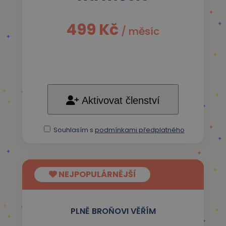
499 Kč
/ měsíc
Aktivovat členství
Souhlasím s
podmínkami předplatného
NEJPOPULÁRNĚJŠÍ
PLNĚ BROŇOVI VĚŘÍM