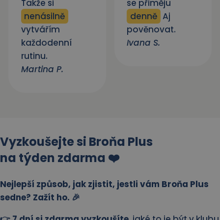
Takže si
se přiměju
nenásilně
denně
Aj
vytvářím
pověnovat.
každodenní
Ivana S.
rutinu.
Martina P.
Vyzkoušejte si Broňa Plus
na týden zdarma ❤️
Nejlepší způsob, jak zjistit, jestli vám Broňa Plus
sedne? Zažít ho. 🎉
👉 7 dní si zdarma vyzkoušíte
, jaké to je být v klubu