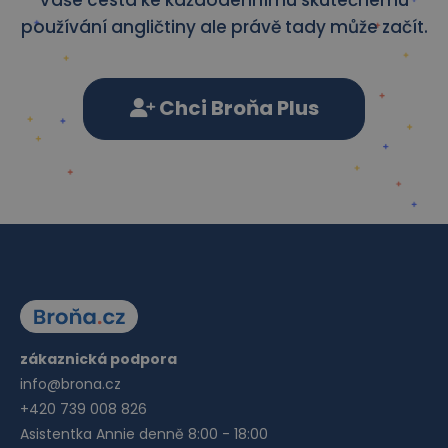
Vaše cesta ke každodennímu skutečnému
používání angličtiny ale právě tady může začít.
Chci Broňa Plus
zákaznická podpora
info@brona.cz
+420 739 008 826
Asistentka Annie denně 8:00 - 18:00