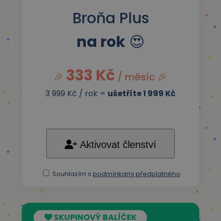
Broňa Plus
na rok
😍
333 Kč
🎉
/ měsíc 🎉
3 999 Kč / rok =
ušetříte 1 999 Kč
Aktivovat členství
Souhlasím s
podmínkami předplatného
SKUPINOVÝ BALÍČEK