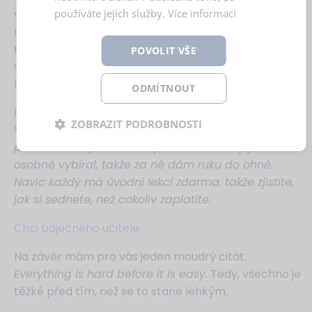
používáte jejich služby.
Více informací
večeři nebo s kolegou při obědové pauze. Najděte si
někoho, kdo si chce angličtinu také
trénovat,
udržovat nebo vylepšovat
a pusťte se do toho. A
POVOLIT VŠE
věřte tomu, že každý z předchozích kroků přepnutí
hlavy do angličtiny zúročíte.
ODMÍTNOUT
Nemáte s kým trénovat angličtinu? Mrkněte do
ZOBRAZIT PODROBNOSTI
Virtuální jazykovky
a najděte si lektora přesně
podle vašich představ a potřeb. Všechny jsem
osobně vybíral, takže za ně dám ruku do ohně.
Navíc každý má úvodní lekci zdarma, takže zjistíte,
jak si sednete, než cokoliv zaplatíte.
Chci báječného učitele
Na závěr mám pro vás jeden moudrý citát.
Everything is hard before it is easy.
Tedy, všechno je
těžké před tím, než se to stane lehkým.