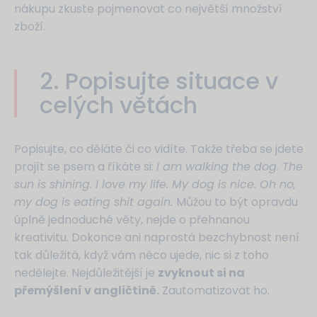
nákupu zkuste pojmenovat co největší množství
zboží.
2. Popisujte situace v
celých větách
Popisujte, co děláte či co vidíte. Takže třeba se jdete
projít se psem a říkáte si:
I am walking the dog. The
sun is shining. I love my life. My dog is nice. Oh no,
my dog is eating shit again.
Můžou to být opravdu
úplně jednoduché věty, nejde o přehnanou
kreativitu. Dokonce ani naprostá bezchybnost není
tak důležitá, když vám něco ujede, nic si z toho
nedělejte. Nejdůležitější je
zvyknout si na
přemýšlení v angličtině.
Zautomatizovat ho.