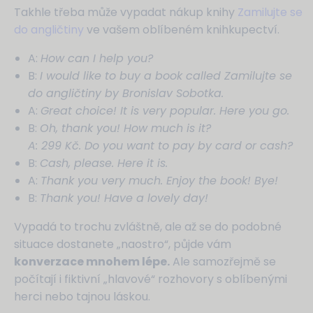
Takhle třeba může vypadat nákup knihy
Zamilujte se
do angličtiny
ve vašem oblíbeném knihkupectví.
A:
How can I help you?
B:
I would like to buy a book called Zamilujte se
do angličtiny by Bronislav Sobotka.
A:
Great choice! It is very popular. Here you go.
B:
Oh, thank you! How much is it?
A: 299 Kč. Do you want to pay by card or cash?
B:
Cash, please. Here it is.
A:
Thank you very much. Enjoy the book! Bye!
B:
Thank you! Have a lovely day!
Vypadá to trochu zvláštně, ale až se do podobné
situace dostanete „naostro“, půjde vám
konverzace mnohem lépe.
Ale samozřejmě se
počítají i fiktivní „hlavové“ rozhovory s oblíbenými
herci nebo tajnou láskou.