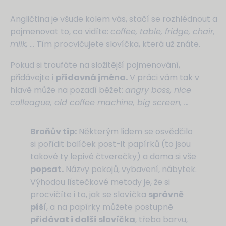
Angličtina je všude kolem vás, stačí se rozhlédnout a
pojmenovat to, co vidíte:
coffee, table, fridge, chair,
milk,
… Tím procvičujete slovíčka, která už znáte.
Pokud si troufáte na složitější pojmenování,
přidávejte i
přídavná jména.
V práci vám tak v
hlavě může na pozadí běžet:
angry boss, nice
colleague, old coffee machine, big screen, …
Broňův tip:
Některým lidem se osvědčilo
si pořídit balíček post-it papírků (to jsou
takové ty lepivé čtverečky) a doma si vše
popsat.
Názvy pokojů, vybavení, nábytek.
Výhodou lístečkové metody je, že si
procvičíte i to, jak se slovíčka
správně
píší
, a na papírky můžete postupně
přidávat i další slovíčka
, třeba barvu,