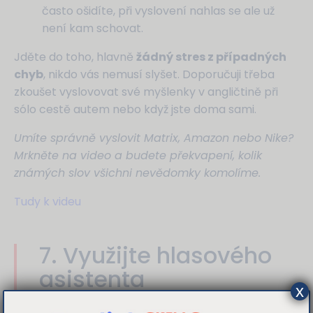
často ošidíte, při vyslovení nahlas se ale už
není kam schovat.
Jděte do toho, hlavně
žádný stres z případných
chyb
, nikdo vás nemusí slyšet. Doporučuji třeba
zkoušet vyslovovat své myšlenky v angličtině při
sólo cestě autem nebo když jste doma sami.
Umíte správně vyslovit Matrix, Amazon nebo Nike?
Mrkněte na video a budete překvapení, kolik
známých slov všichni nevědomky komolíme.
Tudy k videu
7. Využijte hlasového
asistenta
x