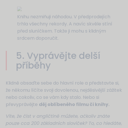
Knihu nezmiňuji náhodou. V předprodejích
trhla všechny rekordy. A navíc skvěle stíní
před sluníčkem. Takže ji mohu s klidným
srdcem doporučit.
5. Vyprávějte delší
příběhy
Klidně obsaďte sebe do hlavní role a představte si,
že někomu líčíte svoji dovolenou, nejděsivější zážitek
nebo cokoliv, co se vám kdy stalo. Nebo si
převyprávějte
děj oblíbeného filmu či knihy.
Víte, že číst v angličtině můžete, ačkoliv znáte
pouze cca 200 základních slovíček? To, co hledáte,