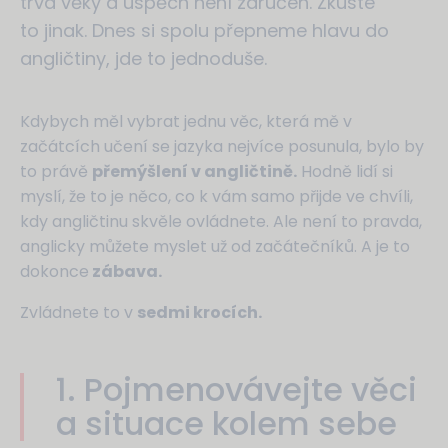
trvá věky a úspěch není zaručen. Zkuste
to jinak. Dnes si spolu přepneme hlavu do
angličtiny, jde to jednoduše.
Kdybych měl vybrat jednu věc, která mě v
začátcích učení se jazyka nejvíce posunula, bylo by
to právě
přemýšlení v angličtině.
Hodně lidí si
myslí, že to je něco, co k vám samo přijde ve chvíli,
kdy angličtinu skvěle ovládnete. Ale není to pravda,
anglicky můžete myslet už od začátečníků. A je to
dokonce
zábava.
Zvládnete to v
sedmi krocích.
1. Pojmenovávejte věci
a situace kolem sebe