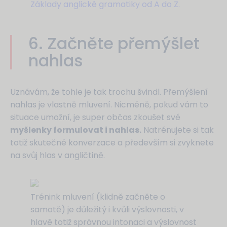
Základy anglické gramatiky od A do Z.
6. Začněte přemýšlet
nahlas
Uznávám, že tohle je tak trochu švindl. Přemýšlení
nahlas je vlastně mluvení. Nicméně, pokud vám to
situace umožní, je super občas zkoušet své
myšlenky formulovat i nahlas.
Natrénujete si tak
totiž skutečné konverzace a především si zvyknete
na svůj hlas v angličtině.
Trénink mluvení (klidně začněte o
samotě) je důležitý i kvůli výslovnosti, v
hlavě totiž správnou intonaci a výslovnost