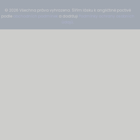
© 2026 Všechna práva vyhrazena. Šířím lásku k angličtině poctivě
podle
obchodních podmínek
a dodržuji
Podmínky ochrany osobních
údajů
.