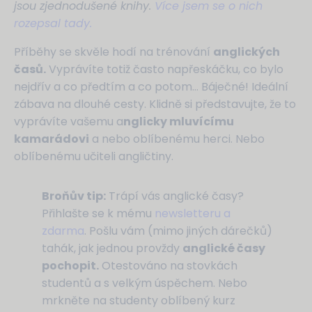
jsou zjednodušené knihy.
Více jsem se o nich
rozepsal tady.
Příběhy se skvěle hodí na trénování
anglických
časů.
Vyprávíte totiž často napřeskáčku, co bylo
nejdřív a co předtím a co potom… Báječné! Ideální
zábava na dlouhé cesty. Klidně si představujte, že to
vyprávíte vašemu a
nglicky mluvícímu
kamarádovi
a nebo oblíbenému herci. Nebo
oblíbenému učiteli angličtiny.
Broňův tip:
Trápí vás anglické časy?
Přihlašte se k mému
newsletteru a
zdarma
. Pošlu vám (mimo jiných dárečků)
tahák, jak jednou provždy
anglické časy
pochopit.
Otestováno na stovkách
studentů a s velkým úspěchem. Nebo
mrkněte na studenty oblíbený kurz