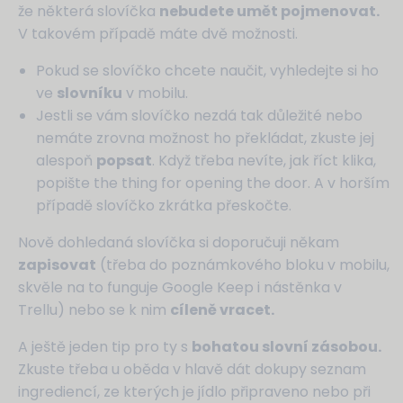
že některá slovíčka
nebudete umět pojmenovat.
V takovém případě máte dvě možnosti.
Pokud se slovíčko chcete naučit, vyhledejte si ho
ve
slovníku
v mobilu.
Jestli se vám slovíčko nezdá tak důležité nebo
nemáte zrovna možnost ho překládat, zkuste jej
alespoň
popsat
. Když třeba nevíte, jak říct klika,
popište the thing for opening the door. A v horším
případě slovíčko zkrátka přeskočte.
Nově dohledaná slovíčka si doporučuji někam
zapisovat
(třeba do poznámkového bloku v mobilu,
skvěle na to funguje Google Keep i nástěnka v
Trellu) nebo se k nim
cíleně vracet.
A ještě jeden tip pro ty s
bohatou slovní zásobou.
Zkuste třeba u oběda v hlavě dát dokupy seznam
ingrediencí, ze kterých je jídlo připraveno nebo při