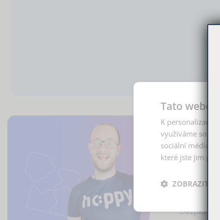
Tato webová
7 tipů, j
K personalizaci o
využíváme soubor
chyby
sociální média, i
vychytáv
které jste jim pos
Procvičujt
ZOBRAZIT P
zjednodušit
vstupuje u
bezplatný 