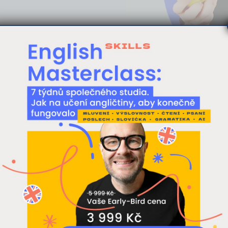
 stránka používá cookies
ak si zlepšit angličtinu díky umělé inteligenci
bsahu a reklam, poskytování funkcí sociálních médií a analýze naš
y cookie. Informace o tom, jak náš web používáte, sdílíme se sv
konverzace
AI
procvičování
psaní
umělá inteligence
nzerci a analýzy. Partneři tyto údaje mohou zkombinovat s dalším
ky
kytli nebo které získali v důsledku toho, že používáte jejich služb
e zdarma psaní, otestujte si znalosti gramatiky nebo si nech
ODROBNOSTI
ODMÍTNOUT
P
 text. Učení angličtiny je zase o pořádný kus snadnější. Do hr
mělá inteligence. Podíváme se na 7 způsobů, jak vám poslouž
učitel angličtiny připravený 24/7 na vaše otázky a potřeby.