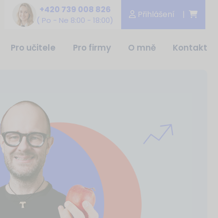
+420 739 008 826
Přihlášení
|
(
Po - Ne 8:00 - 18:00)
Pro učitele
Pro firmy
O mně
Kontakt