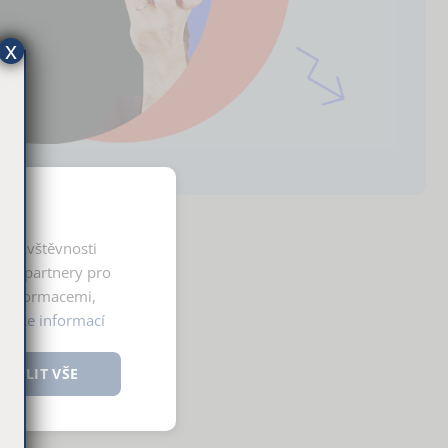
x
í návštěvnosti
ými partnery pro
i informacemi,
y.
Více informací
te
OVOLIT VŠE
y totiž
í jako