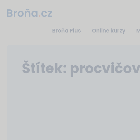
Broňa Plus
Online kurzy
M
Štítek:
procvičo