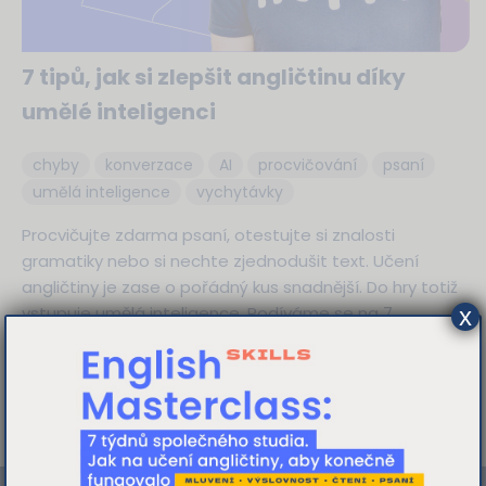
7 tipů, jak si zlepšit angličtinu díky
umělé inteligenci
chyby
konverzace
AI
procvičování
psaní
umělá inteligence
vychytávky
Procvičujte zdarma psaní, otestujte si znalosti
gramatiky nebo si nechte zjednodušit text. Učení
angličtiny je zase o pořádný kus snadnější. Do hry totiž
x
vstupuje umělá inteligence. Podíváme se na 7
způsobů, jak vám poslouží jako bezplatný učitel
angličtiny připravený 24/7 na vaše otázky a potřeby.
Tato webová stránka používá
cookies
více
K personalizaci obsahu a reklam,
poskytování funkcí sociálních médií a