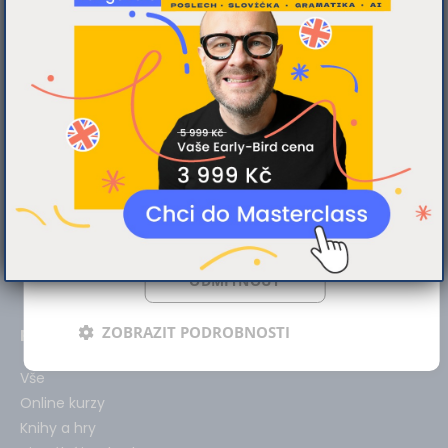
analýze naší návštěvnosti využíváme
soubory cookie. Informace o tom, jak náš
web používáte, sdílíme se svými partnery
pro sociální média, inzerci a analýzy.
Partneři tyto údaje mohou zkombinovat s
zákaznická podpora
dalšími informacemi, které jste jim poskytli
info@brona.cz
nebo které získali v důsledku toho, že
+420 739 008 826
používáte jejich služby.
Více informací
Asistentka Annie denně 8:00 - 18:00
POVOLIT VŠE
média
media@brona.cz
ODMÍTNOUT
+420 774 089 969
ZOBRAZIT PODROBNOSTI
Produkty
Vše
Online kurzy
Knihy a hry