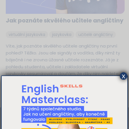
Jak poznáte skvělého učitele angličtiny
virtuální jazykovka
jazykovka
učitelé angličtiny
Víte, jak poznáte skvělého učitele angličtiny na první
pohled? Těžko. Jsou ale signály a vodítka, díky nimž ty
báječné i ne zrovna úžasné učitele rozeznáte. Já je z
pohledu studenta, učitele i zakladatele virtuální
jazykovky sesumíroval a doufám, že díky nim najdete
x
toho nejlepšího právě pro vás.
Tato webová stránka používá
více
cookies
K personalizaci obsahu a reklam,
poskytování funkcí sociálních médií a
analýze naší návštěvnosti využíváme
soubory cookie. Informace o tom, jak náš