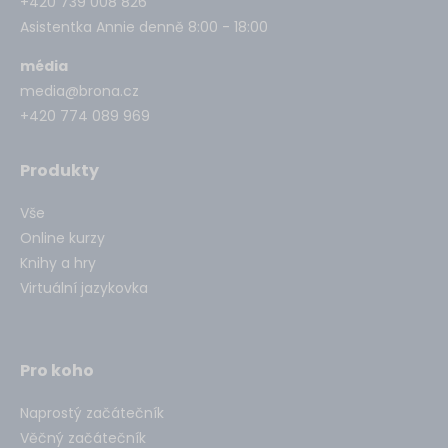
+420 739 008 826
Asistentka Annie denně 8:00 - 18:00
média
media@brona.cz
+420 774 089 969
Produkty
Vše
Online kurzy
Knihy a hry
Virtuální jazykovka
Pro koho
Naprostý začátečník
Věčný začátečník