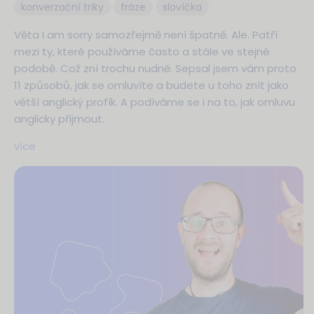
konverzační triky
fráze
slovíčka
Věta I am sorry samozřejmě není špatně. Ale. Patří
mezi ty, které používáme často a stále ve stejné
podobě. Což zní trochu nudně. Sepsal jsem vám proto
11 způsobů, jak se omluvíte a budete u toho znít jako
větší anglický profík. A podíváme se i na to, jak omluvu
anglicky přijmout.
více