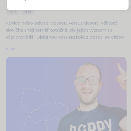
chyby
zaměňovaná slova
slovíčka
rozdíly
kvíz
test
Advice nebo advise, dessert versus desert. Některá
slovíčka znějí téměř totožně, ale jejich význam se
významně liší. Oblafnou vás? Na kolik z deseti se cítíte?
více