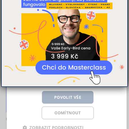
Tato webová stránka používá
zvládnete přeložit?
cookies
více
K personalizaci obsahu a reklam,
poskytování funkcí sociálních médií a
analýze naší návštěvnosti využíváme
soubory cookie. Informace o tom, jak náš
web používáte, sdílíme se svými partnery
pro sociální média, inzerci a analýzy.
Partneři tyto údaje mohou zkombinovat s
dalšími informacemi, které jste jim poskytli
nebo které získali v důsledku toho, že
používáte jejich služby.
Více informací
POVOLIT VŠE
ODMÍTNOUT
Často zaměňovaná slova
ZOBRAZIT PODROBNOSTI