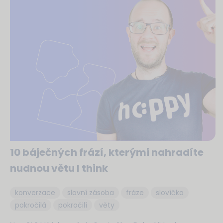
10 báječných frází, kterými nahradíte
nudnou větu I think
konverzace
slovní zásoba
fráze
slovíčka
pokročilá
pokročilí
věty