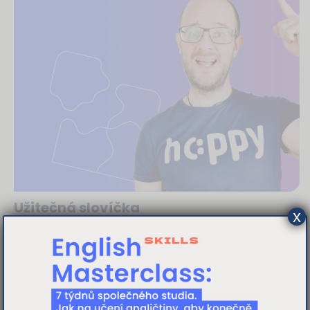
Užitečná slovíčka
x
slovíčka
kvíz
test
Mezi běžnou slovní zásobou je většinou nenajdete, ale
najdete je snad v každé domácnosti a vyplatí se je
znát. Tak co, kolik z deseti užitečných slovíček