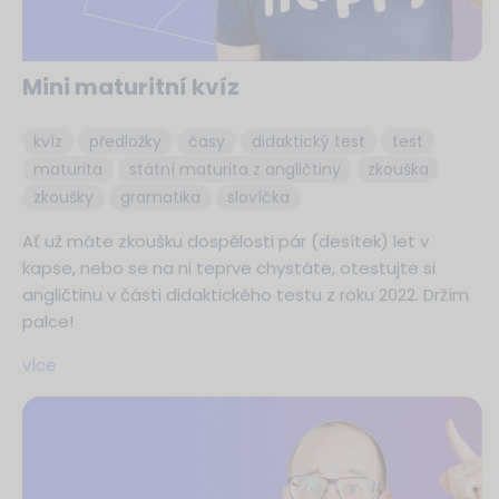
Mini maturitní kvíz
kvíz
předložky
časy
didaktický test
test
maturita
státní maturita z angličtiny
zkouška
zkoušky
gramatika
slovíčka
Ať už máte zkoušku dospělosti pár (desítek) let v
kapse, nebo se na ni teprve chystáte, otestujte si
angličtinu v části didaktického testu z roku 2022. Držím
palce!
více