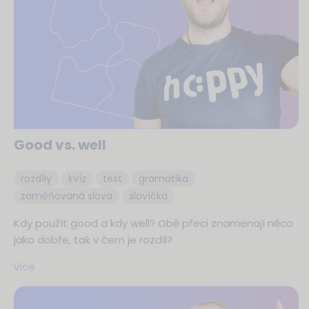
Good vs. well
rozdíly
kvíz
test
gramatika
zaměňovaná slova
slovíčka
Kdy použít good a kdy well? Obě přeci znamenají něco
jako dobře, tak v čem je rozdíl?
více