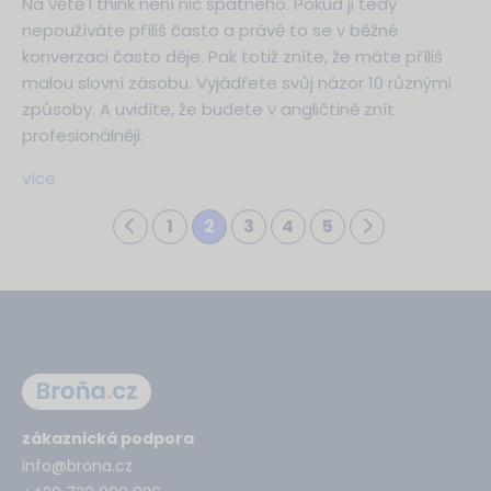
Na větě I think není nic špatného. Pokud ji tedy
nepoužíváte příliš často a právě to se v běžné
konverzaci často děje. Pak totiž zníte, že máte příliš
malou slovní zásobu. Vyjádřete svůj názor 10 různými
způsoby. A uvidíte, že budete v angličtině znít
profesionálněji.
více
1
2
3
4
5
zákaznická podpora
info@brona.cz