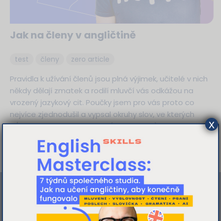
Jak na členy v angličtině
test
členy
zero article
Pravidla k užívání členů jsou plná výjimek, učitelé v nich
někdy dělají zmatek a rodilí mluvčí vás odkážou na
vrozený jazykový cit. Poučky jsem pro vás proto co
nejvíce zjednodušil a vypsal okruhy slov, ve kterých
x
a/an, the nebo nulový člen (zero article) použijete.
více
Tato webová stránka používá
cookies
K personalizaci obsahu a reklam,
poskytování funkcí sociálních médií a
analýze naší návštěvnosti využíváme
soubory cookie. Informace o tom, jak náš