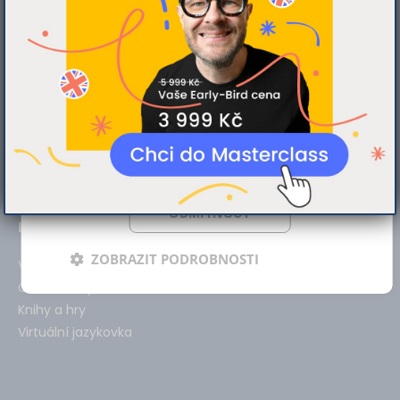
web používáte, sdílíme se svými partnery
pro sociální média, inzerci a analýzy.
zákaznická podpora
Partneři tyto údaje mohou zkombinovat s
info@brona.cz
dalšími informacemi, které jste jim poskytli
+420 739 008 826
nebo které získali v důsledku toho, že
Asistentka Annie denně 8:00 - 18:00
používáte jejich služby.
Více informací
média
media@brona.cz
POVOLIT VŠE
+420 774 089 969
ODMÍTNOUT
Produkty
ZOBRAZIT PODROBNOSTI
Vše
Online kurzy
Knihy a hry
Virtuální jazykovka