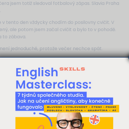
era jsem totiž sledoval fotbalový zápas. Slavia Praha
.
e v tento den vždycky chodím do posilovny cvičit. V
ený, ale potom jsem začal cvičit a bylo to v pohodě.
a to zábava.
e není jednoduché, protože večer nechce spát.
n příběh, prosím.“ A tak čteme a čteme, až je pozdě. A
: „Vstáváme, vstáváme!“
do dětské skupiny. Rozloučil jsem se s ní a odešel do
 si tu nový mikrofon. Právě do něj teď mluvím. Doufám,
tože si myslím, že funguje. Takže jsem byl spokojený.
budoucích produktech pro studenty angličtiny – o
 stránka používá cookies
víc líbit. A další jednu hodinu jsem si povídal s přáteli
bsahu a reklam, poskytování funkcí sociálních médií a analýze naš
 vybudovat skvělou firmu a mít spokojené lidi. Bylo to
y cookie. Informace o tom, jak náš web používáte, sdílíme se sv
nzerci a analýzy. Partneři tyto údaje mohou zkombinovat s dalším