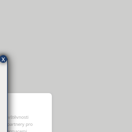
x
í návštěvnosti
ými partnery pro
i informacemi,