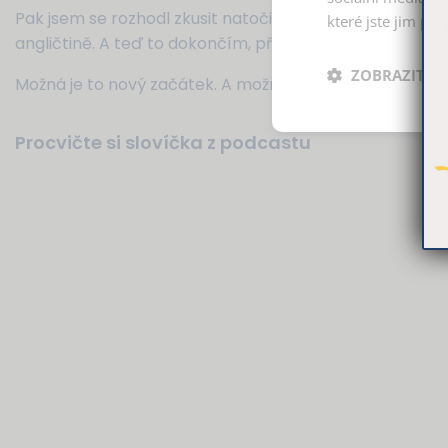
Pak jsem se rozhodl zkusit natočit tento podcast. Krá
které jste jim pos
angličtině. A teď to dokončím, přidám a zeptám se vás, 
ZOBRAZIT P
Možná je to nový začátek. A možná je to konec.
Procvičte si slovíčka z podcastu