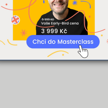
tký příběh, skutečný příběh o mém dni v jednoduché
kytli nebo které získali v důsledku toho, že používáte jejich služb
co si o tom myslíte.
ODROBNOSTI
ODMÍTNOUT
P