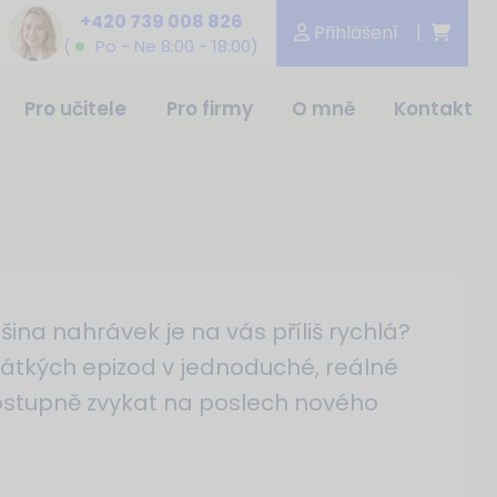
+420 739 008 826
Přihlášení
|
(
Po - Ne 8:00 - 18:00)
Pro učitele
Pro firmy
O mně
Kontakt
šina nahrávek je na vás příliš rychlá?
krátkých epizod v jednoduché, reálné
postupně zvykat na poslech nového