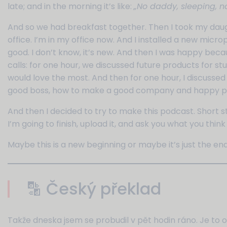
late; and in the morning it’s like:
„No daddy, sleeping, n
And so we had breakfast together. Then I took my daug
office. I’m in my office now. And I installed a new micro
good. I don’t know, it’s new. And then I was happy becau
calls: for one hour, we discussed future products for st
would love the most. And then for one hour, I discussed
good boss, how to make a good company and happy peop
And then I decided to try to make this podcast. Short s
I’m going to finish, upload it, and ask you what you think
Maybe this is a new beginning or maybe it’s just the en
🔡 Český překlad
Takže dneska jsem se probudil v pět hodin ráno. Je to op