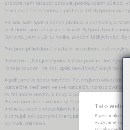
protože jsem šel spát opravdu pozdě, kolem půlnoci. Vč
hrála proti Tottenhamu a prohrála 3:0. Byl jsem smutný
Ale šek jsem spát a pak se probudil v pět hodin, protož
šest hodin jsem už byl v posilovně. Byl jsem trochu unav
Opravdu jsem si užil tu hodinu zvedání těžkých věcí. Byl
Pak jsem přišel domů a vzbudil svou dceru, což obvykl
Pořád říká: „Tati, ještě jednu knížku, prosím. Ještě jede
ráno je to zase: „Ne, tati, spát, nevstávat.“ Ale já na to
A pak jsme se spolu nasnídali. Potom jsem odvezl dceru 
kanceláře. Teď jsem ve své kanceláři. Nainstaloval jsem
že zní dobře. Nevím, je nový. A pak jsem měl radost, pro
Potom jsem měl dva hovory. Hodinu jsme diskutovali o 
Tato webová
online kurzech a materiálech, které by se lidem mohly nej
K personalizaci o
o tom, jak být dobrým lídrem, jak být dobrým šéfem, jak
využíváme soubor
opravdu zajímavé.
sociální média, i