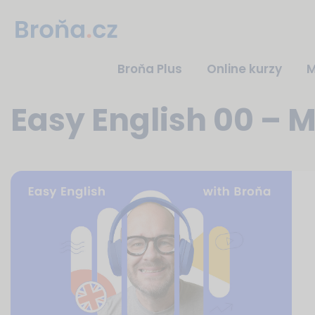
Broňa Plus
Online kurzy
M
Easy English 00 – 