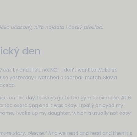
ičko učesaný, níže najdete i český překlad.
pický den
ly
and I felt no, NO… I don’t want to wake up
early
ause yesterday I watched a football match. Slavia
as sad.
e, on this day, I always go to the gym to exercise. At 6
started exercising and it was okay. I really enjoyed my
e home, I woke up my daughter, which is usually not easy
ore story, please.”
And we read and read and then it’s