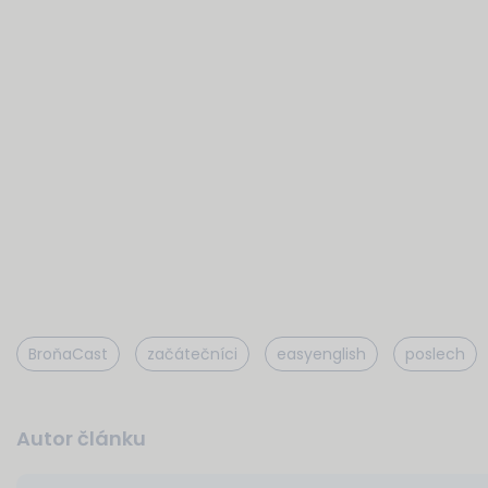
BroňaCast
začátečníci
easyenglish
poslech
Autor článku