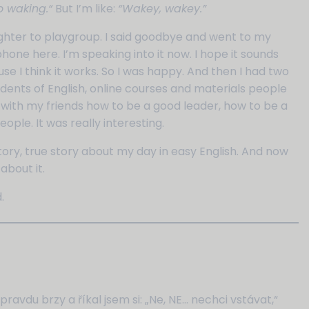
o waking.“
But I’m like:
“Wakey, wakey.”
hter to playgroup. I said goodbye and went to my
phone here. I’m speaking into it now. I hope it sounds
se I think it works. So I was happy. And then I had two
udents of English, online courses and materials people
 with my friends how to be a good leader, how to be a
le. It was really interesting.
tory, true story about my day in easy English. And now
 about it.
d.
ravdu brzy a říkal jsem si: „Ne, NE… nechci vstávat,“