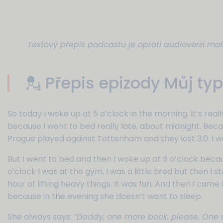
Textový přepis podcastu je oproti audioverzi mal
💂 Přepis epizody Můj ty
So today I woke up at 5 o’clock in the morning. It’s real
because I went to bed really late, about midnight. Bec
Prague played against Tottenham and they lost 3:0. I w
But I went to bed and then I woke up at 5 o’clock becaus
o’clock I was at the gym. I was a little tired but then I 
hour of lifting heavy things. It was fun. And then I cam
because in the evening she doesn’t want to sleep.
She always says:
“Daddy, one more book, please. One m