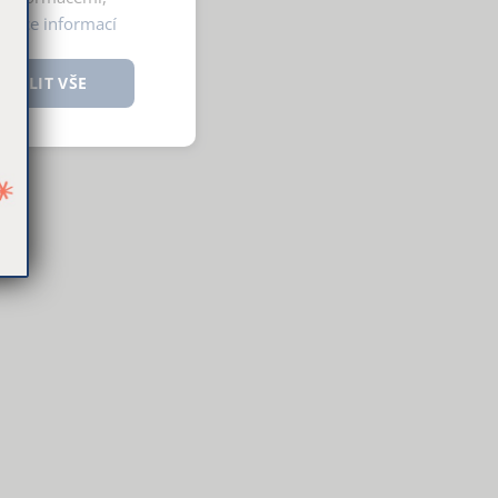
y.
Více informací
OVOLIT VŠE