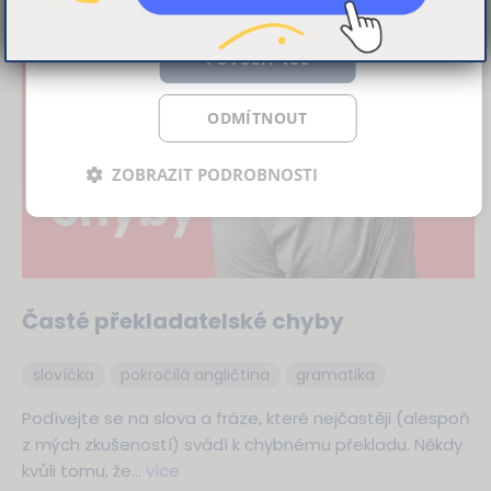
používáte jejich služby.
Více informací
POVOLIT VŠE
ODMÍTNOUT
ZOBRAZIT PODROBNOSTI
Časté překladatelské chyby
slovíčka
pokročilá angličtina
gramatika
Podívejte se na slova a fráze, které nejčastěji (alespoň
z mých zkušeností) svádí k chybnému překladu. Někdy
kvůli tomu, že…
více