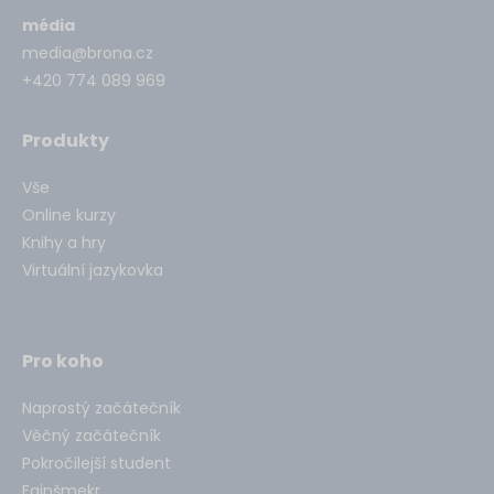
média
media@brona.cz
+420 774 089 969
Produkty
Vše
Online kurzy
Knihy a hry
Virtuální jazykovka
Pro koho
Naprostý začátečník
Věčný začátečník
Pokročilejší student
Fajnšmekr