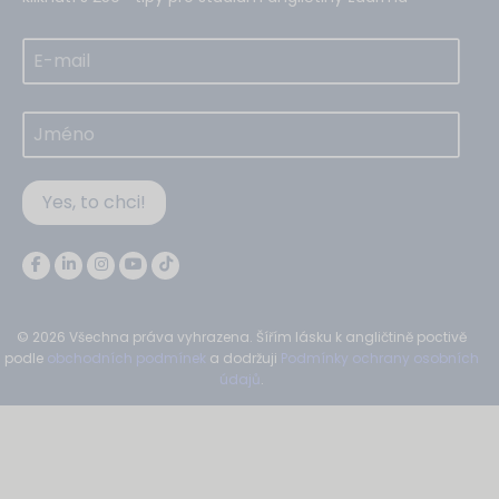
Yes, to chci!
© 2026 Všechna práva vyhrazena. Šířím lásku k angličtině poctivě
podle
obchodních podmínek
a dodržuji
Podmínky ochrany osobních
údajů
.