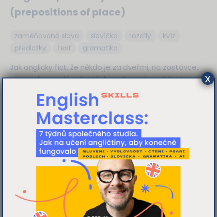
(prepositions of place)
zaměňovaná slova
slovíčka
rozdíly
kvíz
předložky
test
gramatika
Jak anglicky říct, že někdo je za dveřmi, na zastávce,
x
naproti hospodě nebo třeba u Broni doma? Na to se
podíváme v dnešním kvízu!
více
Tato webová stránka používá
cookies
K personalizaci obsahu a reklam,
poskytování funkcí sociálních médií a
analýze naší návštěvnosti využíváme
soubory cookie. Informace o tom, jak náš
web používáte, sdílíme se svými partnery
pro sociální média, inzerci a analýzy.