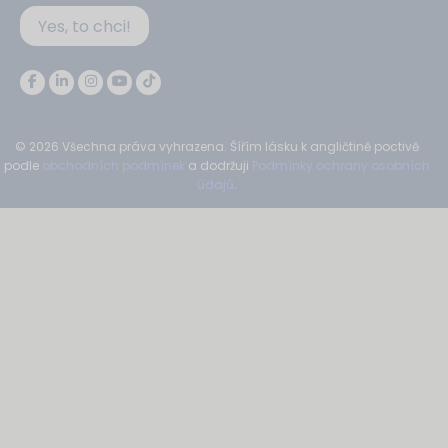
Yes, to chci!
© 2026 Všechna práva vyhrazena. Šířím lásku k angličtině poctivě
podle
obchodních podmínek
a dodržuji
Podmínky ochrany osobních
údajů
.