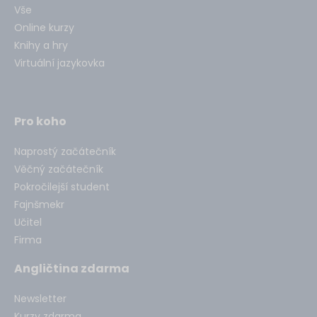
Vše
Online kurzy
Knihy a hry
Virtuální jazykovka
Pro koho
Naprostý začátečník
Věčný začátečník
Pokročilejší student
Fajnšmekr
Učitel
Firma
Angličtina zdarma
Newsletter
Kurzy zdarma