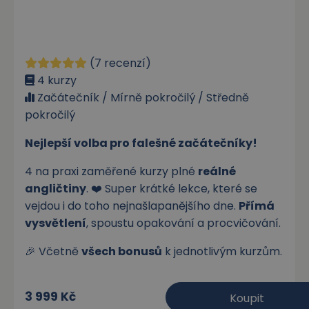
(7 recenzí)
4 kurzy
Začátečník / Mírně pokročilý / Středně
pokročilý
Nejlepší volba pro falešné začátečníky!
4 na praxi zaměřené kurzy plné
reálné
angličtiny
. ❤️ Super krátké lekce, které se
vejdou i do toho nejnašlapanějšího dne.
Přímá
vysvětlení
, spoustu opakování a procvičování.
🎉 Včetně
všech bonusů
k jednotlivým kurzům.
3 999 Kč
Koupit