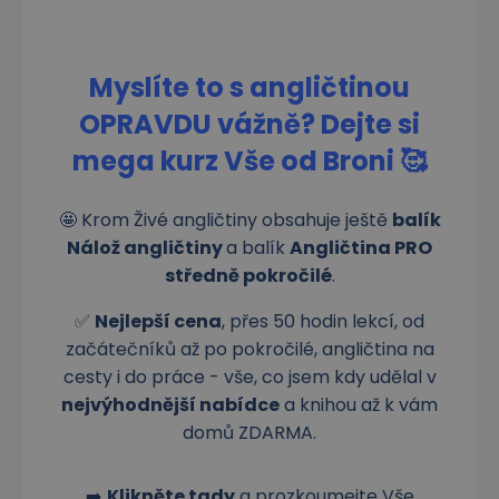
Myslíte to s angličtinou
OPRAVDU vážně? Dejte si
mega
kurz Vše od Broni
🥰
🤩 Krom Živé angličtiny obsahuje ještě
balík
Nálož angličtiny
a balík
Angličtina PRO
středně pokročilé
.
✅
Nejlepší cena
, přes 50 hodin lekcí, od
začátečníků až po pokročilé, angličtina na
cesty i do práce - vše, co jsem kdy udělal v
nejvýhodnější nabídce
a knihou až k vám
domů ZDARMA.
➡️
Klikněte tady
a prozkoumejte Vše