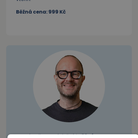
Běžná cena: 999 Kč
✅ Jasná volba pro falešné i
věčné