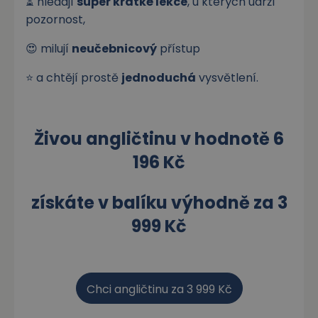
⏳ hledají
super krátké lekce
, u kterých udrží
pozornost,
😍 milují
neučebnicový
přístup
⭐️ a chtějí prostě
jednoduchá
vysvětlení.
Živou angličtinu v hodnotě 6
196 Kč
získáte v balíku výhodně za 3
999 Kč
Chci angličtinu za 3 999 Kč