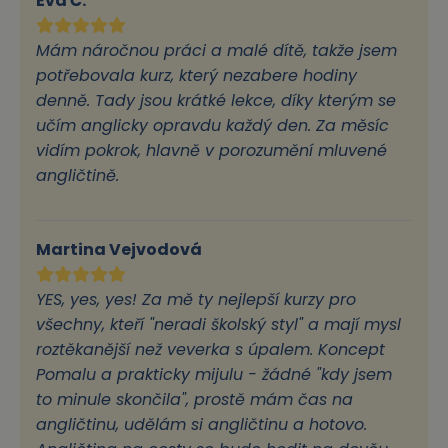
Eva Č.
Mám náročnou práci a malé dítě, takže jsem
potřebovala kurz, který nezabere hodiny
denně. Tady jsou krátké lekce, díky kterým se
učím anglicky opravdu každý den. Za měsíc
vidím pokrok, hlavně v porozumění mluvené
angličtině.
Martina Vejvodová
YES, yes, yes! Za mě ty nejlepší kurzy pro
všechny, kteří "neradi školský styl" a mají mysl
roztěkanější než veverka s úpalem. Koncept
Pomalu a prakticky mijulu - žádné "kdy jsem
to minule skončila", prostě mám čas na
angličtinu, udělám si angličtinu a hotovo.