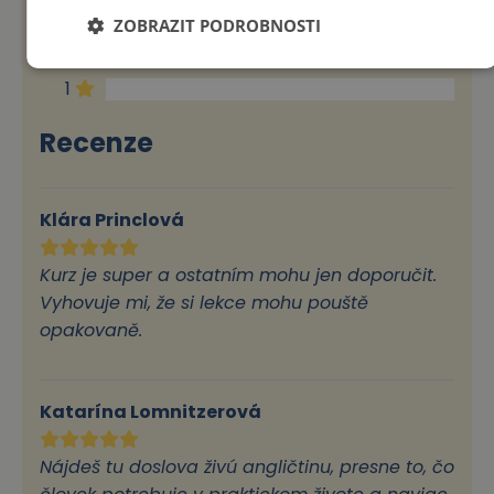
3
ZOBRAZIT PODROBNOSTI
2
1
Recenze
Klára Princlová
Kurz je super a ostatním mohu jen doporučit.
Vyhovuje mi, že si lekce mohu pouště
opakovaně.
Katarína Lomnitzerová
Nájdeš tu doslova živú angličtinu, presne to, čo