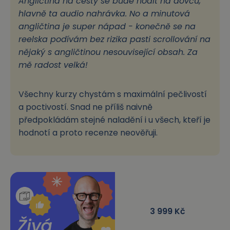
Angličtina na cesty se bude hodit na dovču,
hlavně ta audio nahrávka. No a minutová
angličtina je super nápad - konečně se na
reelska podívám bez rizika pasti scrollování na
nějaký s angličtinou nesouvisející obsah. Za
mě radost velká!
Všechny kurzy chystám s maximální pečlivostí
a poctivostí. Snad ne příliš naivně
předpokládám stejné naladění i u všech, kteří je
hodnotí a proto recenze neověřuji.
3 999
Kč