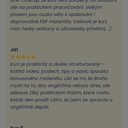
dne. Oceňuji, že kurz není založený na biflování,
ale na praktickém procvičování. Velkým
plusem jsou audio věty k opakování i
doprovodné PDF materiály. Celkově je kurz
moc hezky udělaný a uživatelsky přívětivý. ;)
Jiří
Kurz je praktický a skvěle strukturovaný –
krátká videa, poslech, tipy a navíc spousta
bonusového materiálu. Líbí se mi, že Broňa
myslí na to, aby angličtina nebyla stres, ale
zábava. Díky praktickým frázím, které mohu
každý den použít cítím, že jsem se opravdu v
angličtině zlepšil.