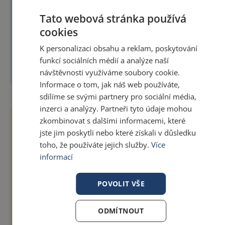
začátečníky
až
mírně
pokročilé.
Tato webová stránka používá
✅
Garance 100% spokojenosti
.
cookies
K personalizaci obsahu a reklam, poskytování
✅ Kombinace video lekcí, audio nahrávek a
funkcí sociálních médií a analýze naší
bonusů k vytištění.
návštěvnosti využíváme soubory cookie.
Informace o tom, jak náš web používáte,
sdílíme se svými partnery pro sociální média,
inzerci a analýzy. Partneři tyto údaje mohou
Co na kurz říkají ostatní
zkombinovat s dalšími informacemi, které
jste jim poskytli nebo které získali v důsledku
toho, že používáte jejich služby.
Více
5 z 5
informací
7 recenzí
POVOLIT VŠE
5
ODMÍTNOUT
4