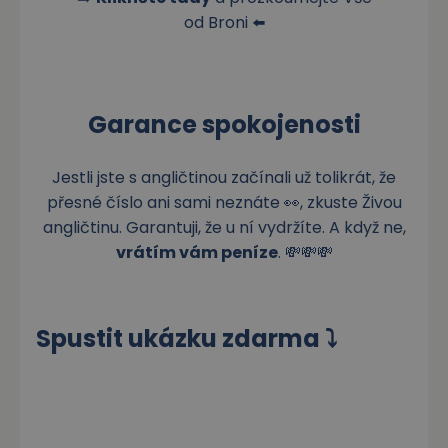
od Broni
⬅️
Garance spokojenosti
Jestli jste s angličtinou začínali už tolikrát, že
přesné číslo ani sami neznáte 👀, zkuste Živou
angličtinu. Garantuji, že u ní vydržíte. A když ne,
vrátím vám peníze
. 💸💸💸
Spustit ukázku zdarma ⤵️