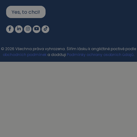
Yes, to chci!
© 2026 Všechna práva vyhrazena. Šířím lásku k angličtině poctivě podle
obchodních podmínek
a dodržuji
Podmínky ochrany osobních údajů
.