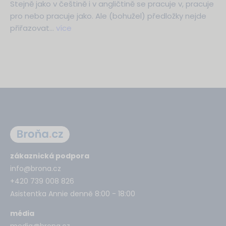
Stejně jako v češtině i v angličtině se pracuje v, pracuje
pro nebo pracuje jako. Ale (bohužel) předložky nejde
přiřazovat…
více
zákaznická podpora
info@brona.cz
+420 739 008 826
Asistentka Annie denně 8:00 - 18:00
média