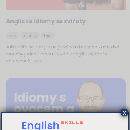
Anglické idiomy se zvířaty
kvíz
idiomy
test
Jaké zvíře se zabíjí v anglické verzi našeho Zabít dvě
mouchy jednou ranou? A kdo v angličtině řádí v
porcelánu?…
více
x