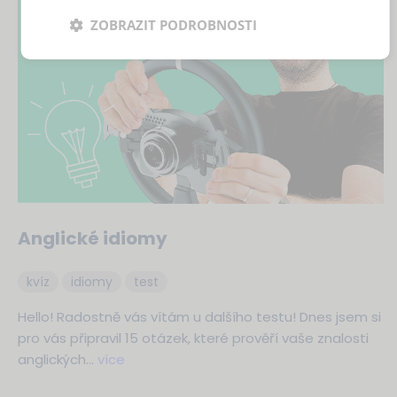
ZOBRAZIT PODROBNOSTI
Anglické idiomy
kvíz
idiomy
test
Hello! Radostně vás vítám u dalšího testu! Dnes jsem si
pro vás připravil 15 otázek, které prověří vaše znalosti
anglických…
více