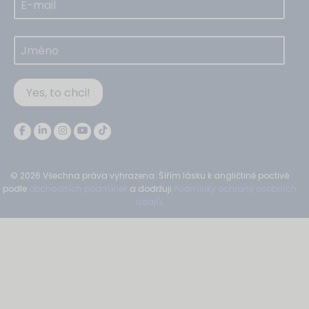
Yes, to chci!
© 2026 Všechna práva vyhrazena. Šířím lásku k angličtině poctivě
podle
obchodních podmínek
a dodržuji
Podmínky ochrany osobních
údajů
.