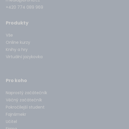
media@brona.cz
+420 774 089 969
Produkty
Vše
Online kurzy
Knihy a hry
Virtuální jazykovka
Pro koho
Naprostý začátečník
Věčný začátečník
Pokročilejší student
Fajnšmekr
Učitel
Firma