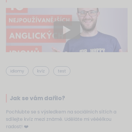
idiomy
kvíz
test
Jak se vám dařilo?
Pochlubte se s výsledkem na sociálních sítích a
sdílejte kvíz mezi známé. Uděláte mi vééélkou
radost! ❤️