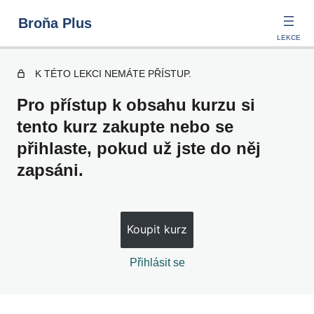
Broňa Plus
K TÉTO LEKCI NEMÁTE PŘÍSTUP.
An Online Date Gone Well
Pro přístup k obsahu kurzu si
tento kurz zakupte nebo se
6 lekcí
přihlaste, pokud už jste do něj
Sleep and Dreams
zapsáni.
6 lekcí
Grandparents
Koupit kurz
6 lekcí
A Trip to Croatia
Přihlásit se
6 lekcí
Strange Visitors