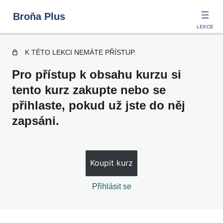
Broňa Plus
K TÉTO LEKCI NEMÁTE PŘÍSTUP.
Sleep and Dreams
Pro přístup k obsahu kurzu si
tento kurz zakupte nebo se
6 lekcí
přihlaste, pokud už jste do něj
Grandparents
zapsáni.
6 lekcí
A Trip to Croatia
Koupit kurz
6 lekcí
Strange Visitors
Přihlásit se
6 lekcí
Barbecue