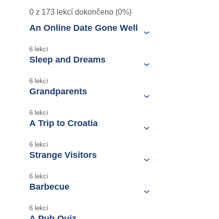
0 z 173 lekcí dokončeno (0%)
An Online Date Gone Well
6 lekcí
Sleep and Dreams
6 lekcí
Grandparents
6 lekcí
A Trip to Croatia
6 lekcí
Strange Visitors
6 lekcí
Barbecue
6 lekcí
A Pub Quiz