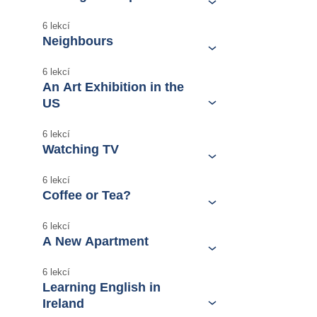
6 lekcí
Neighbours
6 lekcí
An Art Exhibition in the
US
6 lekcí
Watching TV
6 lekcí
Coffee or Tea?
6 lekcí
A New Apartment
6 lekcí
Learning English in
Ireland