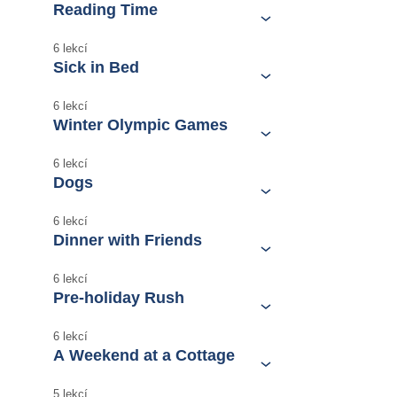
Reading Time
6 lekcí
Sick in Bed
6 lekcí
Winter Olympic Games
6 lekcí
Dogs
6 lekcí
Dinner with Friends
6 lekcí
Pre-holiday Rush
6 lekcí
A Weekend at a Cottage
5 lekcí