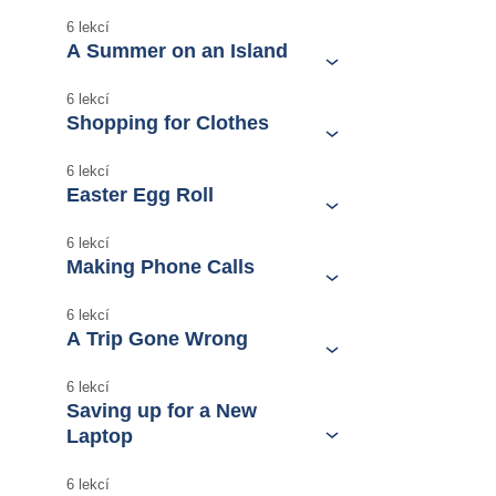
6 lekcí
A Summer on an Island
6 lekcí
Shopping for Clothes
6 lekcí
Easter Egg Roll
6 lekcí
Making Phone Calls
6 lekcí
A Trip Gone Wrong
6 lekcí
Saving up for a New
Laptop
6 lekcí