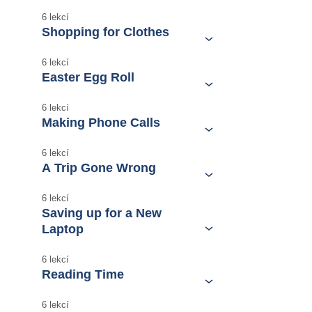
6 lekcí
Shopping for Clothes
6 lekcí
Easter Egg Roll
6 lekcí
Making Phone Calls
6 lekcí
A Trip Gone Wrong
6 lekcí
Saving up for a New
Laptop
6 lekcí
Reading Time
6 lekcí