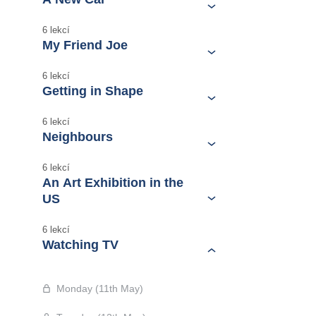
6 lekcí
My Friend Joe
6 lekcí
Getting in Shape
6 lekcí
Neighbours
6 lekcí
An Art Exhibition in the
US
6 lekcí
Watching TV
Monday (11th May)