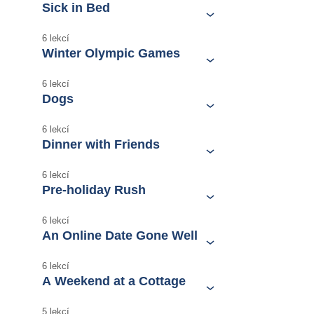
Sick in Bed
6 lekcí
Winter Olympic Games
6 lekcí
Dogs
6 lekcí
Dinner with Friends
6 lekcí
Pre-holiday Rush
6 lekcí
An Online Date Gone Well
6 lekcí
A Weekend at a Cottage
5 lekcí