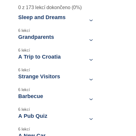
0 z 173 lekcí dokončeno (0%)
Sleep and Dreams
6 lekcí
Grandparents
6 lekcí
A Trip to Croatia
6 lekcí
Strange Visitors
6 lekcí
Barbecue
6 lekcí
A Pub Quiz
6 lekcí
A New Car