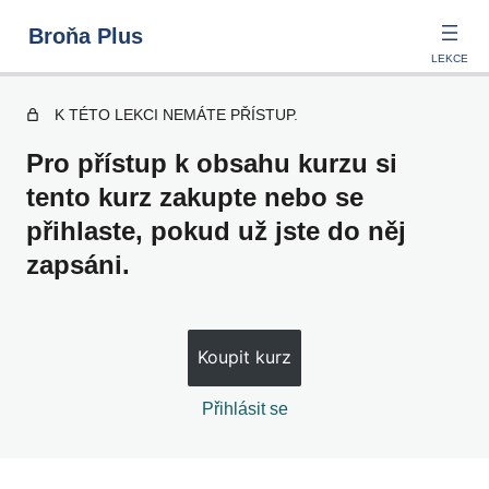
Broňa Plus
K TÉTO LEKCI NEMÁTE PŘÍSTUP.
Sleep and Dreams
Pro přístup k obsahu kurzu si
tento kurz zakupte nebo se
6 lekcí
přihlaste, pokud už jste do něj
Grandparents
zapsáni.
6 lekcí
A Trip to Croatia
Koupit kurz
6 lekcí
Strange Visitors
Přihlásit se
6 lekcí
Barbecue