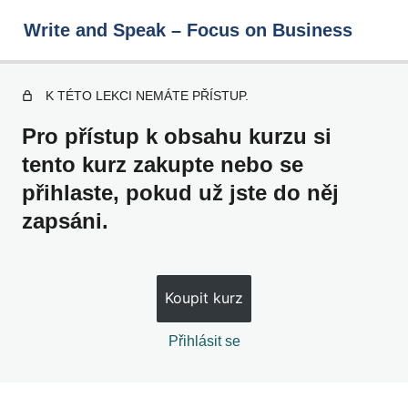
Write and Speak – Focus on Business
K TÉTO LEKCI NEMÁTE PŘÍSTUP.
Write and Speak – Focus on
Pro přístup k obsahu kurzu si
Business
tento kurz zakupte nebo se
přihlaste, pokud už jste do něj
1 – 10
zapsáni.
11 – 20
21 – 30
Koupit kurz
31 – 40
Přihlásit se
41 – 50
51 – 60