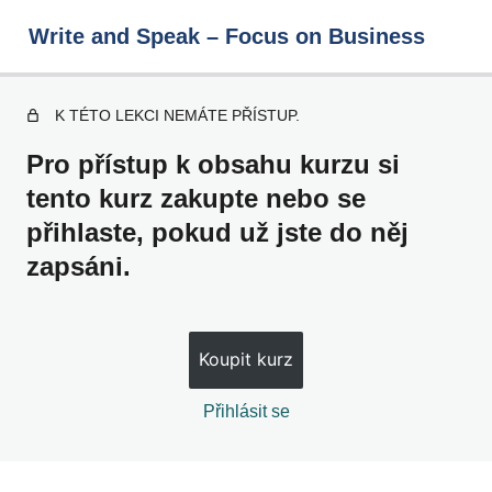
Write and Speak – Focus on Business
K TÉTO LEKCI NEMÁTE PŘÍSTUP.
Write and Speak – Focus on
Pro přístup k obsahu kurzu si
Business
tento kurz zakupte nebo se
přihlaste, pokud už jste do něj
1 – 10
zapsáni.
11 – 20
21 – 30
Koupit kurz
31 – 40
Přihlásit se
41 – 50
51 – 60