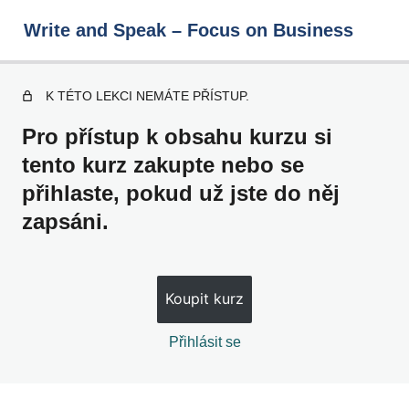
Write and Speak – Focus on Business
K TÉTO LEKCI NEMÁTE PŘÍSTUP.
Write and Speak – Focus on
Pro přístup k obsahu kurzu si
Business
tento kurz zakupte nebo se
přihlaste, pokud už jste do něj
1 – 10
zapsáni.
11 – 20
21 – 30
Koupit kurz
31 – 40
Přihlásit se
41 – 50
51 – 60