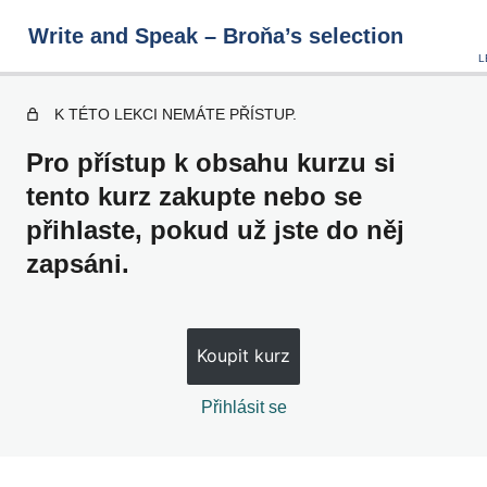
Write and Speak – Broňa’s selection
K TÉTO LEKCI NEMÁTE PŘÍSTUP.
Writing u0026amp; Speaking Ideas
Pro přístup k obsahu kurzu si
tento kurz zakupte nebo se
přihlaste, pokud už jste do něj
1 – 10
zapsáni.
11 – 20
21 – 30
Koupit kurz
31 – 40
41 – 50
Přihlásit se
51 – 60