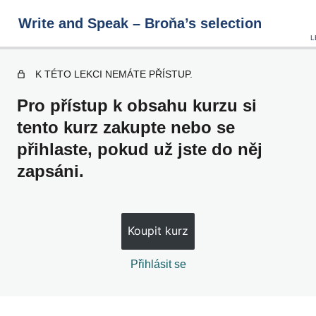
Write and Speak – Broňa’s selection
K TÉTO LEKCI NEMÁTE PŘÍSTUP.
Writing u0026amp; Speaking Ideas
Pro přístup k obsahu kurzu si
tento kurz zakupte nebo se
přihlaste, pokud už jste do něj
1 – 10
zapsáni.
11 – 20
21 – 30
Koupit kurz
31 – 40
41 – 50
Přihlásit se
51 – 60