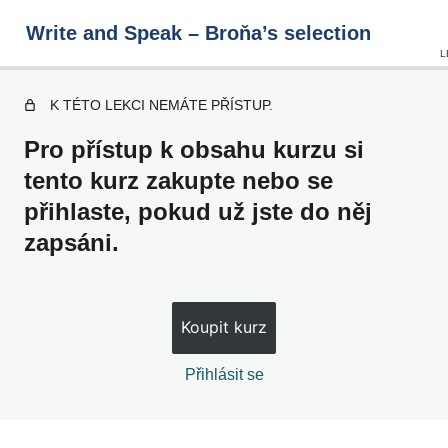
Write and Speak – Broňa’s selection
K TÉTO LEKCI NEMÁTE PŘÍSTUP.
Writing u0026amp; Speaking Ideas
Pro přístup k obsahu kurzu si
tento kurz zakupte nebo se
přihlaste, pokud už jste do něj
1 – 10
zapsáni.
11 – 20
21 – 30
Koupit kurz
31 – 40
41 – 50
Přihlásit se
51 – 60