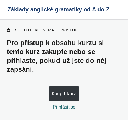
Základy anglické gramatiky od A do Z
K TÉTO LEKCI NEMÁTE PŘÍSTUP.
Přítomné časy
Pro přístup k obsahu kurzu si
tento kurz zakupte nebo se
přihlaste, pokud už jste do něj
1. Sloveso be a jeho užití v přítomném čase
zapsáni.
2. There is, there are
3. Přítomný čas prostý
Náhled
Koupit kurz
4. Přítomný čas průběhový
5. Přítomný čas prostý a průběhový opakování a
Přihlásit se
procvičování
Minulé časy